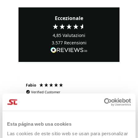
Eccezionale
4,85
Valutazioni
3.577
Recensioni
Fabio
Ma
Verified Customer
Negozio raccomandato al 💯: comprato
Tu
ieri uno zaino è arrivato il giorno dopo. I
tu
prezzi sono davvero
competitivi!!!Super!!!!! Davvero super
gentili e disponibilissimi. Grazie mille.
Esta página web usa cookies
i fa
2 giorni fa
Las cookies de este sitio web se usan para personalizar