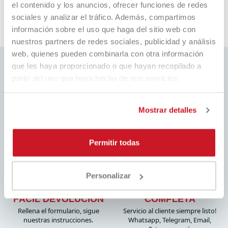
el contenido y los anuncios, ofrecer funciones de redes
sociales y analizar el tráfico. Además, compartimos
Pausa
información sobre el uso que haga del sitio web con
nuestros partners de redes sociales, publicidad y análisis
web, quienes pueden combinarla con otra información
que les haya proporcionado o que hayan recopilado a
partir del uso que haya hecho de sus servicios.
MEJOR PRECIO
ENVÍO RÁPIDO
Mostrar detalles
Siempre los mejores precios del
En todo el mundo,
mercado y muchas promociones
con seguimiento
dedicadas
Permitir todas
Personalizar
ASISTENCIA
FÁCIL DEVOLUCIÓN
COMPLETA
Rellena el formulario, sigue
Servicio al cliente siempre listo!
nuestras instrucciones.
Whatsapp, Telegram, Email,