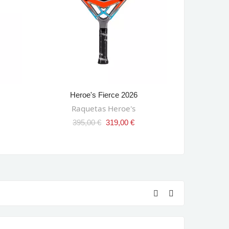
Heroe's Fierce 2026
Adidas A
AÑADIR AL CARRITO
AÑ
Raquetas Heroe's
Palas
395,00 €
319,00 €
450