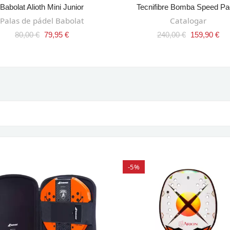
Babolat Alioth Mini Junior
Tecnifibre Bomba Speed Pa
AÑADIR AL CARRITO
AÑADIR AL CARRITO
Palas de pádel Babolat
Catalogar
80,00 €
79,95 €
240,00 €
159,90 €
-5%