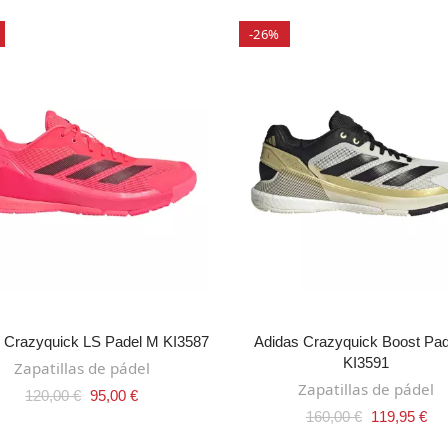
-26%
SELECT OPTIONS
SELECT OPTIONS
 Crazyquick LS Padel M KI3587
Adidas Crazyquick Boost Pa
KI3591
Zapatillas de pádel
Zapatillas de pádel
120,00 €
95,00 €
160,00 €
119,95 €