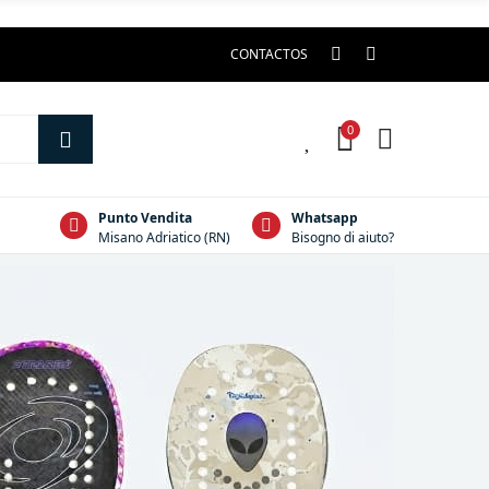
CONTACTOS
0
0
Punto Vendita
Whatsapp
Misano Adriatico (RN)
Bisogno di aiuto?
T
P