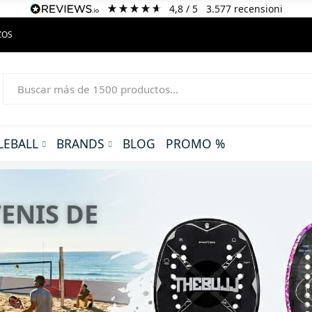
4,8
/ 5
3.577
recensioni
ZOS
LEBALL
BRANDS
BLOG
PROMO %
— NUEVA