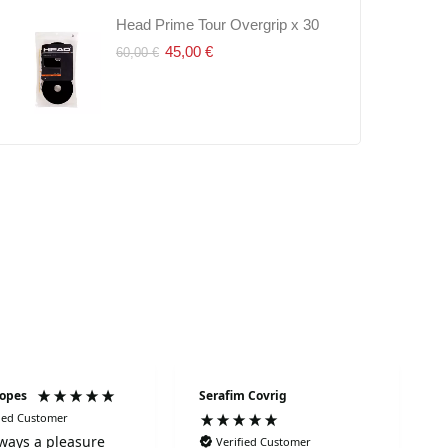
Dunlop Stage 1 Green 3Pet
Babolat Lamborghini BL.002 2026
Head Prime Tour Overgrip x 30
Babolat Lamb
Dunlo
Orange
Orange
7,50 €
45,00 €
8,00 €
60,00 €
13,00
699,90 €
699,
749,50 €
749,50 €
Lopes
Serafim Covrig
fied Customer
always a pleasure
Verified Customer