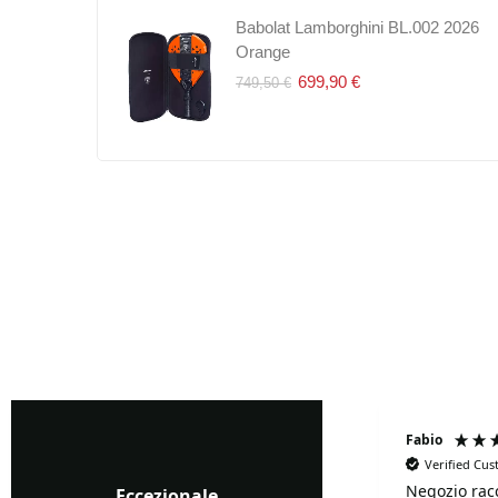
en 3Pet
Babolat Lamborghini BL.002 2026
Dunlop Fort All Court TS 4P
Orange
9,50 €
13,00 €
699,90 €
749,50 €
Fabrizio Ghione
Fabio
Verified Cu
Negozio rac
Verified Customer
Eccezionale