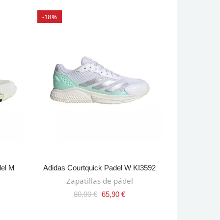
-18%
-21%
SELECT OPTIONS
del M
Adidas Courtquick Padel W KI3592
Adidas Ar
AÑ
Zapatillas de pádel
Palas
80,00 €
65,90 €
300