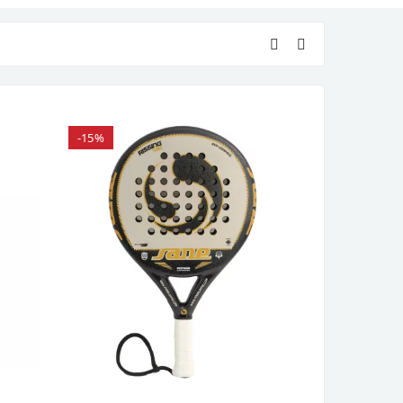
-15%
-7%