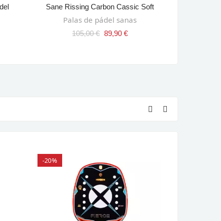
del
Sane Rissing Carbon Cassic Soft
Babolat L
AÑADIR AL CARRITO
AÑ
Palas de pádel sanas
Palas
105,00 €
89,90 €
749
-20%
-35%