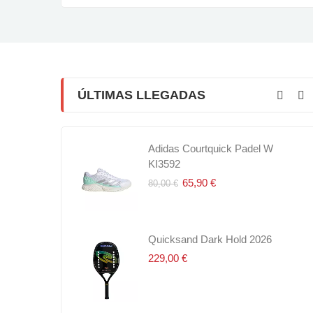
ÚLTIMAS LLEGADAS
t TS 4Pet
Adidas Courtquick Padel W
Dunlop ATP Championship 
KI3592
6,50 €
8,50 €
65,90 €
80,00 €
nship 4Pet
Quicksand Dark Hold 2026
Dunlop ATP Viper-Dry Overg
30
229,00 €
69,90 €
80,00 €