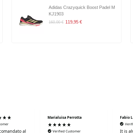
et
Dunlop Fort Clay Court 4Pet
Adidas Crazyquick Boost Padel M
Dunlop Stage 3 Red 3Box
KJ1903
9,90 €
6,50 €
13,50 €
8,00 €
119,95 €
160,00 €
Marialuisa Perrotta
Fabio 
stomer
Veri
comandato al
It is 
Verified Customer