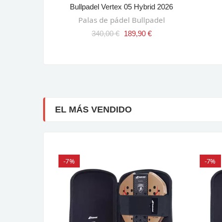
ple 2026
Bullpadel Vertex 05 Hybrid 2026
RRITO
AÑADIR AL CARRITO
 Siux
Palas de pádel Bullpadel
90 €
340,00 €
189,90 €
EL MÁS VENDIDO
-7%
-7%