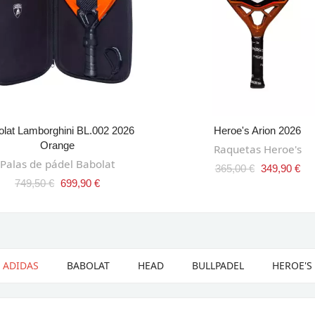
olat Lamborghini BL.002 2026
Heroe's Arion 2026
AÑADIR AL CARRITO
AÑADIR AL CARRITO
Orange
Raquetas Heroe's
Palas de pádel Babolat
365,00 €
349,90 €
749,50 €
699,90 €
ADIDAS
BABOLAT
HEAD
BULLPADEL
HEROE'S