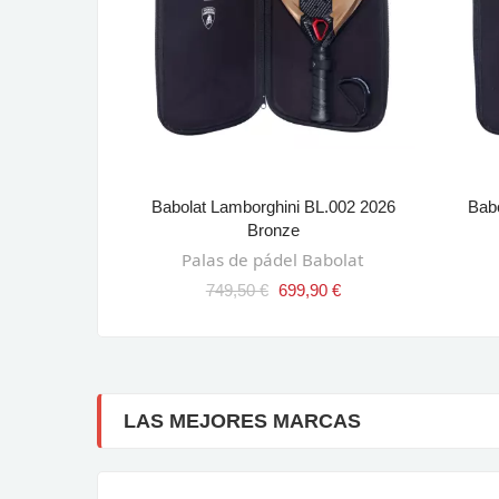
mited Edition
Babolat Lamborghini BL.002 2026
Bab
RRITO
AÑADIR AL CARRITO
Bronze
ksand
Palas de pádel Babolat
00 €
749,50 €
699,90 €
LAS MEJORES MARCAS