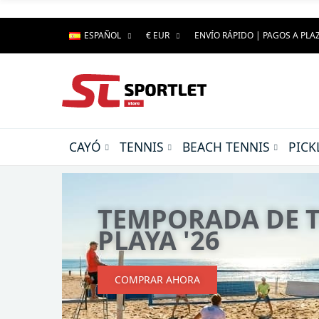
ESPAÑOL
€ EUR
ENVÍO RÁPIDO | PAGOS A PLA
CAYÓ
TENNIS
BEACH TENNIS
PICK
AGUSTÍN TAPIA 
COLECCIÓN AT10