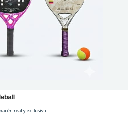
C
leball
macén real y exclusivo.