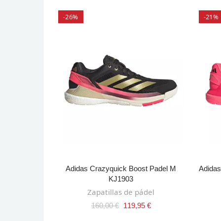
-26%
-21%
SELECT OPTIONS
all RX
Adidas Crazyquick Boost Padel M
Adidas
RRITO
KJ1903
campo
Zapatillas de pádel
 €
160,00 €
119,95 €