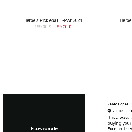
Heroe's Pickleball H-Pwr 2024
Heroe'
189,00 €
89,00 €
Marialuisa Perrotta
Fabio Lopes
Verified Cu
It is always
Verified Customer
buying your
Tutto perfetto. Consegna
Eccezionale
Excellent se
e racchetta tutto ok