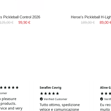
s Pickleball Control 2026
Heroe's Pickleball H-Lig
125,00 €
99,90 €
189,00 €
89,00 
Serafim Covrig
Aline G
stomer
 a pleasure
Verified Customer
Veri
 products.
Tutto ottimo, spedizione
Eu rec
rvice and very
veloce e comunicazione
muito