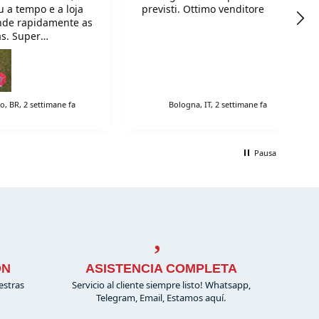
 a tempo e a loja
previsti. Ottimo venditore
nde rapidamente as
s. Super
endo!
o, BR, 2 settimane fa
Bologna, IT, 2 settimane fa
Pausa
ÓN
ASISTENCIA COMPLETA
estras
Servicio al cliente siempre listo! Whatsapp,
Telegram, Email, Estamos aquí.