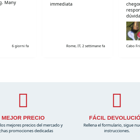
ng. Many
immediata
chegou
respo
dúvida
recom
6 giorni fa
Rome, IT, 2 settimane fa
Cabo Fri
MEJOR PRECIO
FÁCIL DEVOLUCI
los mejores precios del mercado y
Rellena el formulario, sigue nu
has promociones dedicadas
instrucciones.