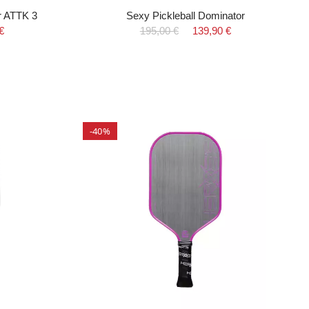
r ATTK 3
Sexy Pickleball Dominator
€
195,00 €
139,90 €
-40%