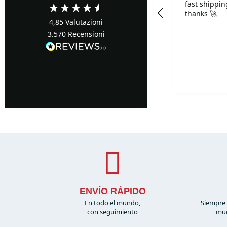
fast shippi
thanks 🚀
4,85
Valutazioni
3.570
Recensioni
Pescara, IT, 16 ore fa
ENVÍO RÁPIDO
En todo el mundo,
Siempre 
con seguimiento
muc