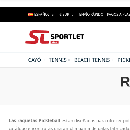
ESPAÑOL
€ EUR
ENVÍO RÁPIDO | PAGOS A PLA
CAYÓ
TENNIS
BEACH TENNIS
PICK
R
Las raquetas Pickleball
están diseñadas para ofrecer pote
catálogo encontrarás una amplia gama de palas fabricadas c