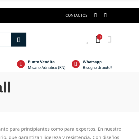
CONTACTOS
0
0
Punto Vendita
Whatsapp
Misano Adriatico (RN)
Bisogno di aiuto?
ll
anto para principiantes como para expertos. En nuestro
rio, que garantizan ligereza y resistencia. Con diseños