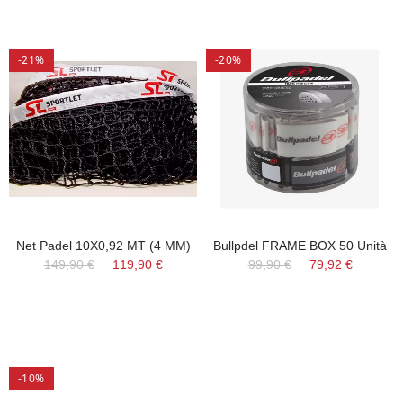
-21%
-20%
Net Padel 10X0,92 MT (4 MM)
Bullpdel FRAME BOX 50 Unità
149,90 €
119,90 €
99,90 €
79,92 €
-10%