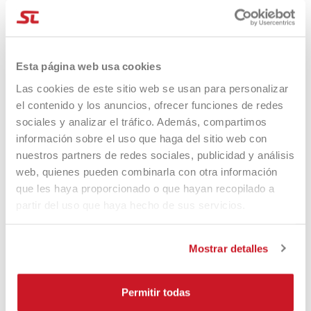
Overgrips 60pz NEGRO
60,00 €
45,00 €
0,50mm
49,90 €
46,90 €
Esta página web usa cookies
Las cookies de este sitio web se usan para personalizar
-12%
-12%
el contenido y los anuncios, ofrecer funciones de redes
sociales y analizar el tráfico. Además, compartimos
información sobre el uso que haga del sitio web con
nuestros partners de redes sociales, publicidad y análisis
web, quienes pueden combinarla con otra información
que les haya proporcionado o que hayan recopilado a
partir del uso que haya hecho de sus servicios.
Floky Ginocchiera KNEE
Floky Ginocchiera KNEE
Mostrar detalles
Support White DX
Support Black DX
39,90 €
35,50 €
39,90 €
35,50 €
Permitir todas