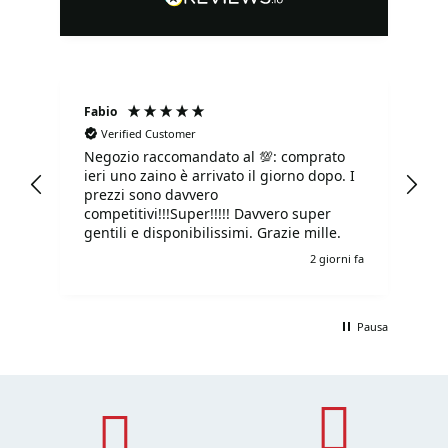
Fabio
Ma
Verified Customer
Negozio raccomandato al 💯: comprato
Tu
ieri uno zaino è arrivato il giorno dopo. I
tu
prezzi sono davvero
competitivi!!!Super!!!!! Davvero super
gentili e disponibilissimi. Grazie mille.
i fa
2 giorni fa
Pausa