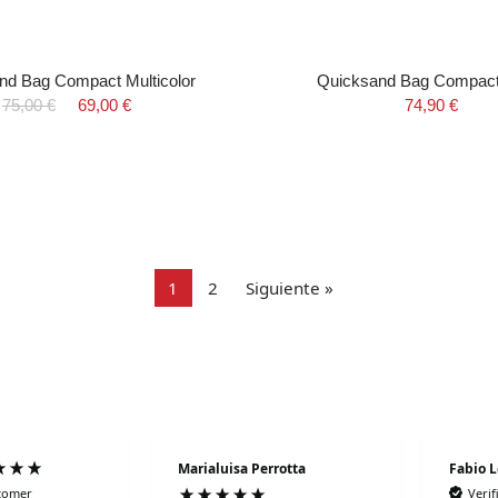
nd Bag Compact Multicolor
Quicksand Bag Compact 
75,00 €
69,00 €
74,90 €
1
2
Siguiente »
Marialuisa Perrotta
Fabio 
stomer
Veri