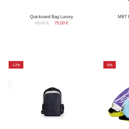
Quicksand Bag Luxury
MBT B
89,00 €
79,00 €
-22%
-8%