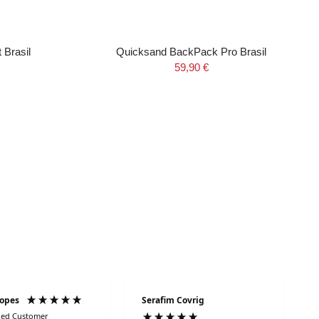
Brasil
Quicksand BackPack Pro Brasil
59,90 €
Lopes
Serafim Covrig
fied Customer