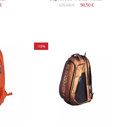
€
125,00 €
98,50 €
-10%