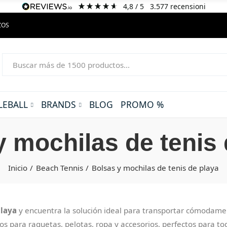
4,8
/ 5
3.577
recensioni
ZOS
LEBALL
BRANDS
BLOG
PROMO %
y mochilas de tenis 
Inicio
Beach Tennis
Bolsas y mochilas de tenis de playa
playa
y encuentra la solución ideal para transportar cómodamen
 para raquetas, pelotas, ropa y accesorios, perfectos para tod