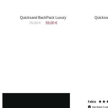
Quicksand BackPack Luxury
Quicksa
75,00 €
59,00 €
Fabrizio Ghione
Fabio
Verified Cu