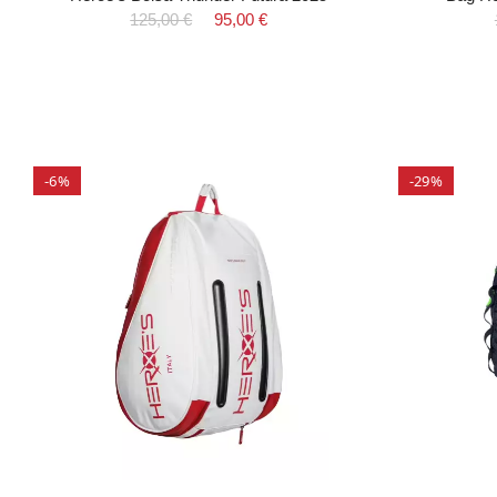
125,00 €
95,00 €
-6%
-29%