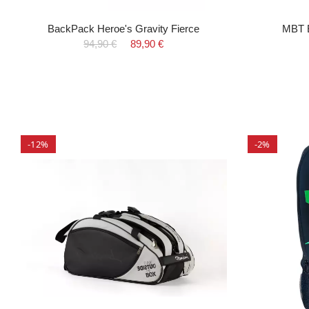
BackPack Heroe's Gravity Fierce
MBT B
94,90 €
89,90 €
-12%
-2%