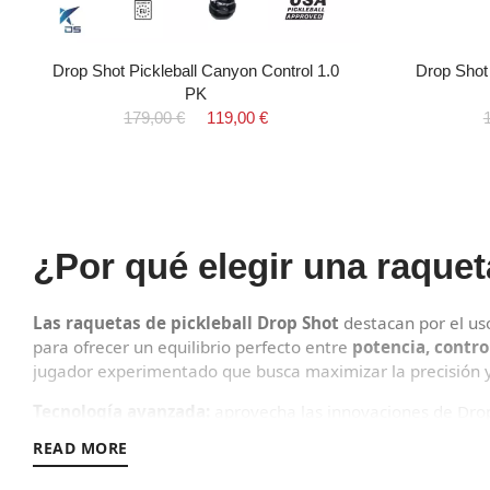
Drop Shot Pickleball Canyon Control 1.0
Drop Shot 
PK
179,00 €
119,00 €
¿Por qué elegir una raquet
Las raquetas de pickleball Drop Shot
destacan por el uso
para ofrecer un equilibrio perfecto entre
potencia, contr
jugador experimentado que busca maximizar la precisión y
Tecnología avanzada:
aprovecha las innovaciones de Drop 
Variedad de modelos:
Una gama completa que incluye raqu
READ MORE
Materiales de calidad:
Construcción robusta para garantiz
Diseño único:
Estética llamativa que combina estilo y fun