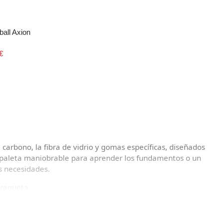
ball Axion
€
arbono, la fibra de vidrio y gomas específicas, diseñados
a paleta maniobrable para aprender los fundamentos o un
s necesidades.
 raqueta.
l-round).
po.