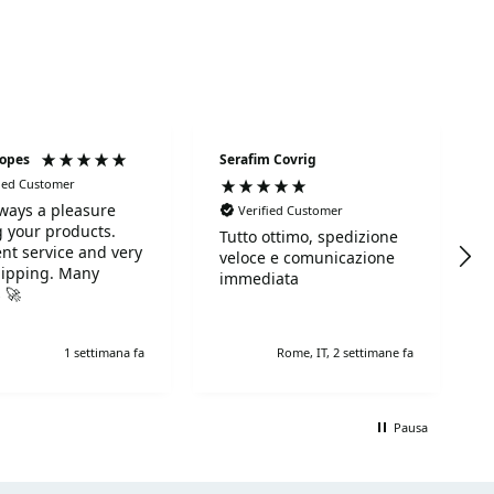
ficaciones técnicas, lee descripciones detalladas y elige
op Shot
y juega con la calidad de una marca líder.
Lopes
Serafim Covrig
fied Customer
always a pleasure
Verified Customer
 your products.
Tutto ottimo, spedizione
ent service and very
veloce e comunicazione
hipping. Many
immediata
 🚀
1 settimana fa
Rome, IT, 2 settimane fa
Pausa