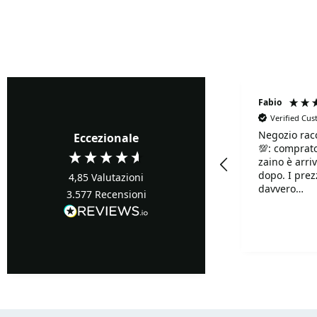
Explora nuestra colección y encuentra la
raqueta de pickl
la herramienta que te acompañará en tus próximos desaf
¡No esperes, mejora tu rendimiento en la cancha con una
Fabrizio Ghione
Fabio
Verified Cu
Negozio rac
Verified Customer
Eccezionale
💯: comprato
Precisi ...buoni prezzi
zaino è arriv
dopo. I prezzi sono
4,85
Valutazioni
davvero
3.577
Recensioni
competitivi!!
Davvero supe
Turin, IT, 1 giorno fa
disponibilis
mille.