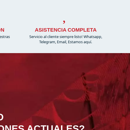
ÓN
ASISTENCIA COMPLETA
estras
Servicio al cliente siempre listo! Whatsapp,
Telegram, Email, Estamos aquí.
O
IONES ACTUALES?