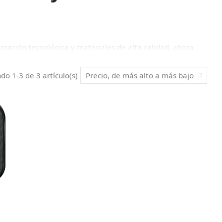
igación tecnológica y materiales de alta calidad, ahora
ón y diseño de vanguardia a sus
palas de pickleball
,
o 1-3 de 3 artículo(s)
Precio, de más alto a más bajo