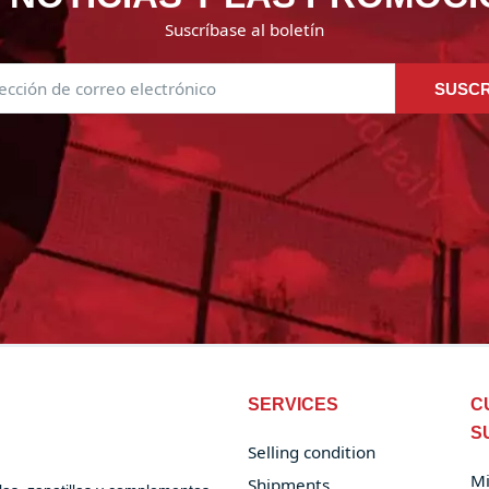
Suscríbase al boletín
SUSCR
SERVICES
C
S
Selling condition
Mi
Shipments