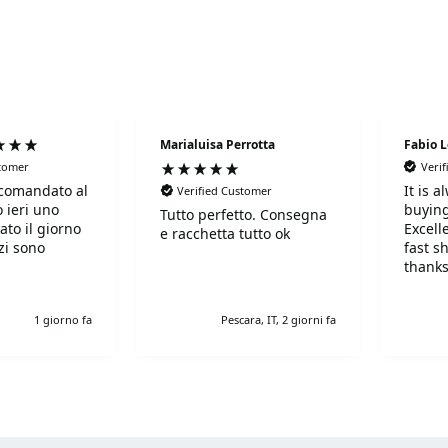
eball Drop Shot
perfecta para mejorar tu juego. Compara especi
íos. Aprovecha nuestras
ofertas en raquetas de pickleball Dr
paleta de pickleball Drop Shot
!
Marialuisa Perrotta
Fabio 
stomer
Veri
comandato al
It is 
Verified Customer
 ieri uno
buying
Tutto perfetto. Consegna
ato il giorno
Excell
e racchetta tutto ok
fast s
thanks
!Super!!!!!
r gentili e
1 giorno fa
Pescara, IT, 2 giorni fa
simi. Grazie