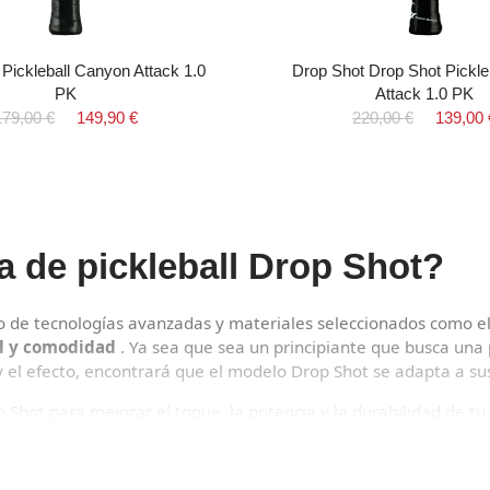
Pickleball Canyon Attack 1.0
Drop Shot Drop Shot Pickle
PK
Attack 1.0 PK
179,00 €
149,90 €
220,00 €
139,00 
a de pickleball Drop Shot?
 de tecnologías avanzadas y materiales seleccionados como el c
ol y comodidad
. Ya sea que sea un principiante que busca un
 el efecto, encontrará que el modelo Drop Shot se adapta a su
Shot para mejorar el toque, la potencia y la durabilidad de tu
etas enfocadas al control, potencia o un juego equilibrado (al
ar durabilidad y un rendimiento constante a lo largo del tiem
cionalidad en el campo.