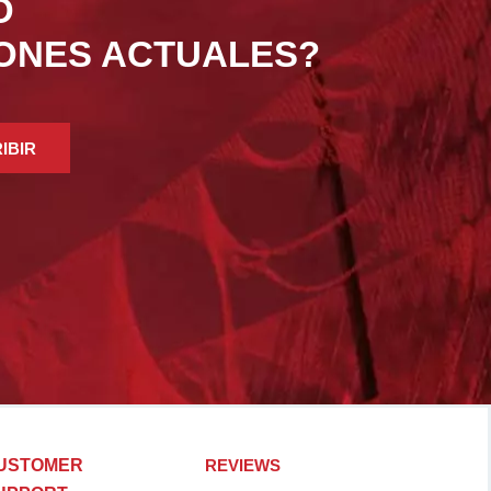
O
IONES ACTUALES?
IBIR
USTOMER
REVIEWS