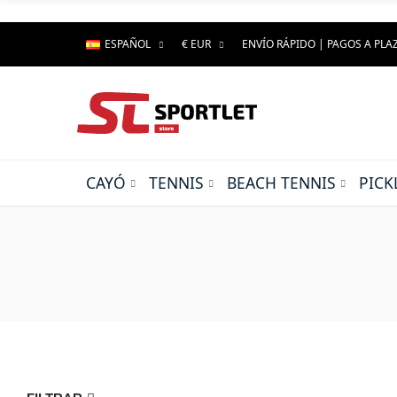
ESPAÑOL
€ EUR
ENVÍO RÁPIDO | PAGOS A PLA
CAYÓ
TENNIS
BEACH TENNIS
PICK