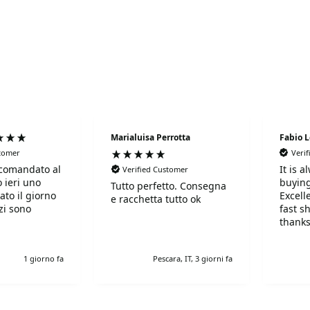
Marialuisa Perrotta
Fabio 
stomer
Veri
comandato al
It is 
Verified Customer
 ieri uno
buying
Tutto perfetto. Consegna
ato il giorno
Excell
e racchetta tutto ok
fast s
thanks
!Super!!!!!
r gentili e
1 giorno fa
Pescara, IT, 3 giorni fa
simi. Grazie