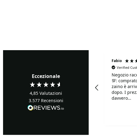
Fabrizio Ghione
Fabio
Verified Cu
Negozio rac
Verified Customer
Eccezionale
💯: comprato
Precisi ...buoni prezzi
zaino è arriv
dopo. I prezzi sono
4,85
Valutazioni
davvero
3.577
Recensioni
competitivi!!
Davvero supe
Turin, IT, 1 giorno fa
disponibilis
mille.