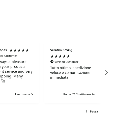
Lopes
Serafim Covrig
fied Customer
always a pleasure
Verified Customer
 your products.
Tutto ottimo, spedizione
ent service and very
veloce e comunicazione
hipping. Many
immediata
 🚀
1 settimana fa
Rome, IT, 2 settimane fa
Pausa