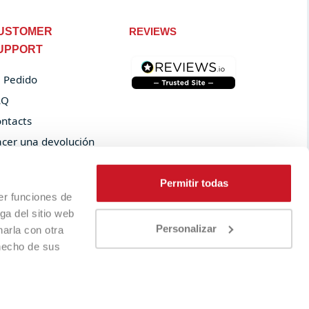
USTOMER
REVIEWS
UPPORT
 Pedido
AQ
ntacts
cer una devolución
der tracking
Permitir todas
er funciones de
ga del sitio web
Personalizar
arla con otra
 hecho de sus