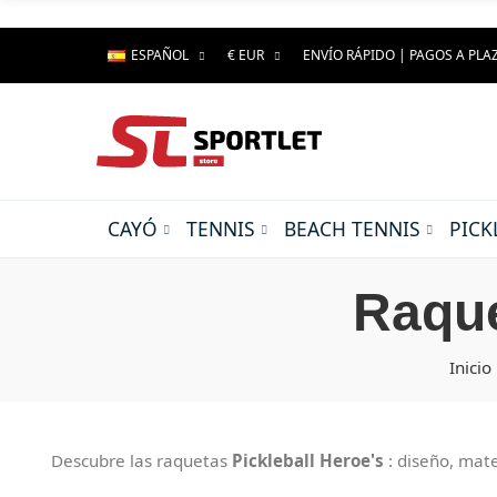
ESPAÑOL
€ EUR
ENVÍO RÁPIDO | PAGOS A PLA
CAYÓ
TENNIS
BEACH TENNIS
PICK
Raque
Inicio
Descubre las raquetas
Pickleball
Heroe's
: diseño, mat