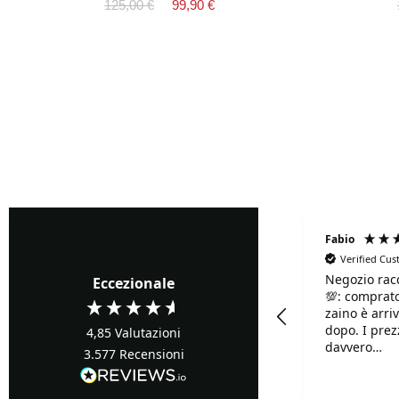
125,00 €
99,90 €
Fabrizio Ghione
Fabio
Verified Cu
Negozio rac
Verified Customer
Eccezionale
💯: comprato
Precisi ...buoni prezzi
zaino è arriv
dopo. I prezzi sono
4,85
Valutazioni
davvero
3.577
Recensioni
competitivi!!
Davvero supe
Turin, IT, 1 giorno fa
disponibilis