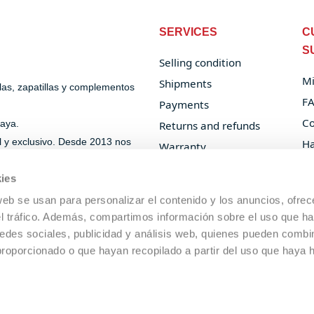
SERVICES
C
S
Selling condition
Mi
Shipments
alas, zapatillas y complementos
F
Payments
Co
laya.
Returns and refunds
al y exclusivo. Desde 2013 nos
Ha
Warranty
Or
B2B Padel and Beach
ies
Tennis
web se usan para personalizar el contenido y los anuncios, ofrec
Privacy Policy
el tráfico. Además, compartimos información sobre el uso que ha
Cookie Policy
edes sociales, publicidad y análisis web, quienes pueden combin
proporcionado o que hayan recopilado a partir del uso que haya