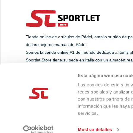
Tienda online de artículos de Pádel, amplio surtido de p
de las mejores marcas de Pádel.
Somos la tienda online #1 del mundo dedicada al tenis p
Sportlet Store tiene su sede en Italia con un almacén re
dedicamos a la venta directa, mayorista y dropshipping.
Esta página web usa cook
Las cookies de este sitio 
SUPPORT
PAYMENT METHOD
redes sociales y analizar 
Whatsapp
+39 393.8284629
con nuestros partners de r
info@sportlet.store
información que les haya 
servicios.
-
Cookie preference
Cookie Declaration
© 2013-2026 LIMA SRL
Mostrar detalles