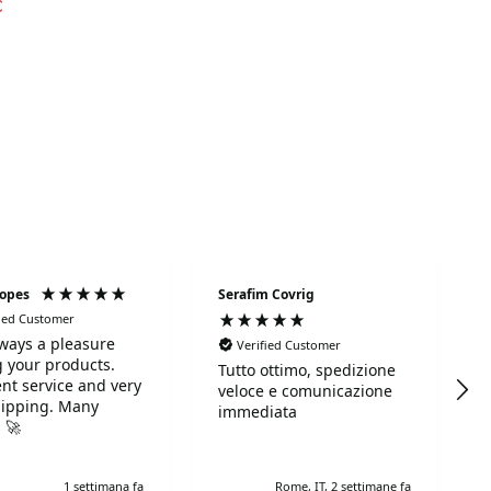
€
Lopes
Serafim Covrig
fied Customer
always a pleasure
Verified Customer
 your products.
Tutto ottimo, spedizione
ent service and very
veloce e comunicazione
hipping. Many
immediata
 🚀
1 settimana fa
Rome, IT, 2 settimane fa