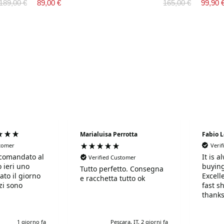
189,00 €
89,00 €
165,00 €
99,90 
Marialuisa Perrotta
Fabio 
stomer
Veri
comandato al
It is 
Verified Customer
 ieri uno
buying
Tutto perfetto. Consegna
ato il giorno
Excell
e racchetta tutto ok
fast s
thanks
!Super!!!!!
r gentili e
1 giorno fa
Pescara, IT, 2 giorni fa
simi. Grazie