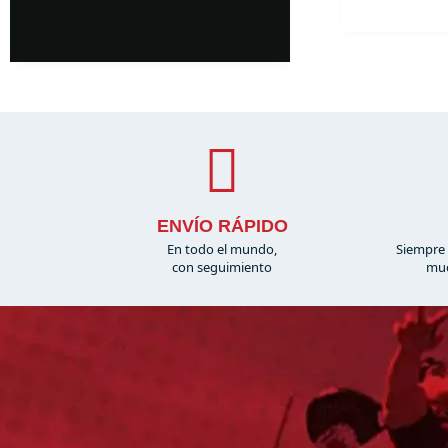
mille.
ENVÍO RÁPIDO
En todo el mundo,
Siempre 
con seguimiento
muc