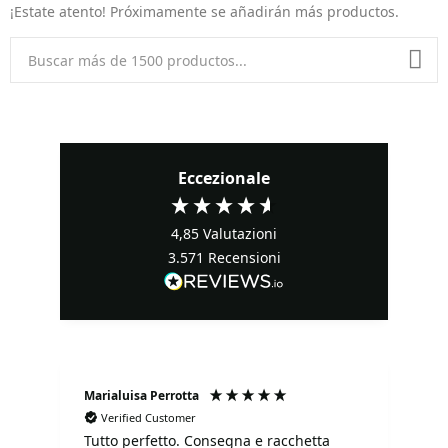
¡Estate atento! Próximamente se añadirán más productos.
Eccezionale
4,85
Valutazioni
3.571
Recensioni
Marialuisa Perrotta
Fa
Verified Customer
Tutto perfetto. Consegna e racchetta
It