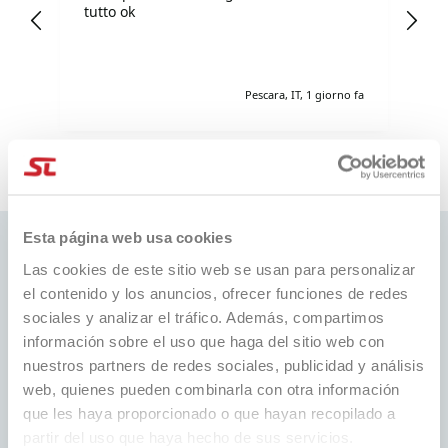
I
tutto ok
pr
sh
e fa
Pescara, IT, 1 giorno fa
Pausa
Esta página web usa cookies
Las cookies de este sitio web se usan para personalizar
el contenido y los anuncios, ofrecer funciones de redes
sociales y analizar el tráfico. Además, compartimos
MEJOR PRECIO
ENVÍO RÁPIDO
información sobre el uso que haga del sitio web con
Siempre los mejores precios del
En todo el mundo,
mercado y muchas promociones
nuestros partners de redes sociales, publicidad y análisis
con seguimiento
dedicadas
web, quienes pueden combinarla con otra información
que les haya proporcionado o que hayan recopilado a
partir del uso que haya hecho de sus servicios.