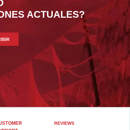
O
IONES ACTUALES?
IBIR
USTOMER
REVIEWS