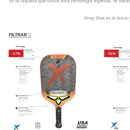
En la raqueta que utiliza esta tecnología especial, se obt
Drop Shot es la única 
FILTRAR
-37%
-56%