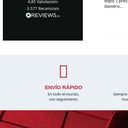
dopo. I prezzi sono
4,85
Valutazioni
davvero
3.577
Recensioni
competitivi!!
Davvero supe
Turin, IT, 1 giorno fa
disponibilis
mille.
ENVÍO RÁPIDO
En todo el mundo,
Siempre 
con seguimiento
muc