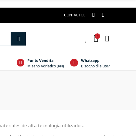
CONTACTOS
0
0
Punto Vendita
Whatsapp
Misano Adriatico (RN)
Bisogno di aiuto?
teriales de alta tecnología utilizados.