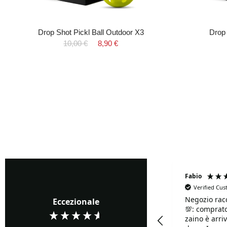
Drop Shot Pickl Ball Outdoor X3
Drop 
10,00 €
8,90 €
Fabrizio Ghione
Fabio
Verified Cu
Negozio rac
Verified Customer
Eccezionale
💯: comprato
Precisi ...buoni prezzi
zaino è arriv