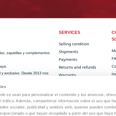
SERVICES
C
S
Selling condition
Mi
Shipments
alas, zapatillas y complementos
F
Payments
Co
laya.
Returns and refunds
al y exclusivo. Desde 2013 nos
Ha
Warranty
Or
B2B Padel and Beach
ies
Tennis
web se usan para personalizar el contenido y los anuncios, ofrec
Privacy Policy
el tráfico. Además, compartimos información sobre el uso que ha
Cookie Policy
edes sociales, publicidad y análisis web, quienes pueden combin
proporcionado o que hayan recopilado a partir del uso que haya