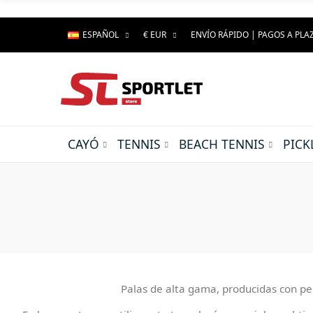
ESPAÑOL
€ EUR
ENVÍO RÁPIDO | PAGOS A PLA
CAYÓ
TENNIS
BEACH TENNIS
PICK
Palas de alta gama, producidas con peg