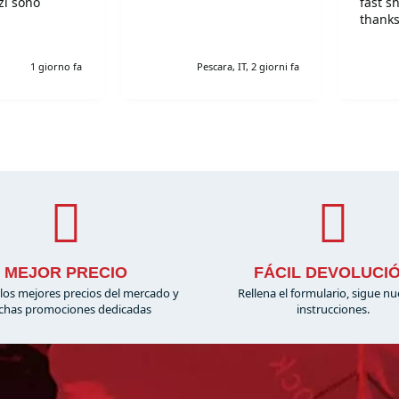
fast s
thanks
!Super!!!!!
r gentili e
1 giorno fa
Pescara, IT, 2 giorni fa
simi. Grazie
MEJOR PRECIO
FÁCIL DEVOLUCI
los mejores precios del mercado y
Rellena el formulario, sigue nu
has promociones dedicadas
instrucciones.