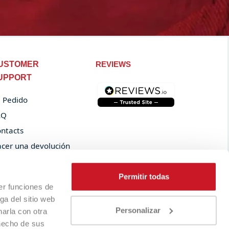
USTOMER
REVIEWS
UPPORT
 Pedido
AQ
ntacts
cer una devolución
der tracking
Permitir todas
er funciones de
ga del sitio web
Personalizar
arla con otra
 hecho de sus