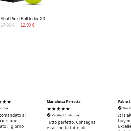
Shot Pickl Ball Indor X3
17,00 €
12,90 €
Marialuisa Perrotta
Fabio 
stomer
Veri
comandato al
It is 
Verified Customer
 ieri uno
buying
Tutto perfetto. Consegna
ato il giorno
Excell
e racchetta tutto ok