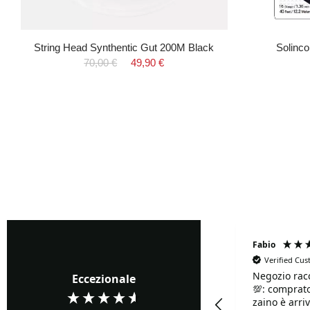
String Head Synthentic Gut 200M Black
Solinco
70,00 €
49,90 €
Fabrizio Ghione
Fabio
Verified Cu
Negozio rac
Verified Customer
Eccezionale
💯: comprato
Precisi ...buoni prezzi
zaino è arriv