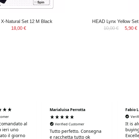
 X-Natural Set 12 M Black
HEAD Lynx Yellow Se
18,00 €
10,00 €
5,90 €
Marialuisa Perrotta
Fabio 
stomer
Veri
comandato al
It is 
Verified Customer
 ieri uno
buying
Tutto perfetto. Consegna
ato il giorno
Excell
e racchetta tutto ok