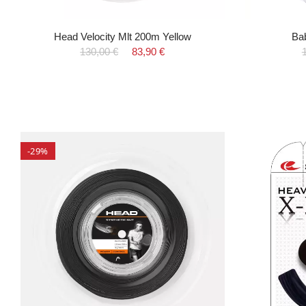
Head Velocity Mlt 200m Yellow
Ba
130,00 €
83,90 €
-29%