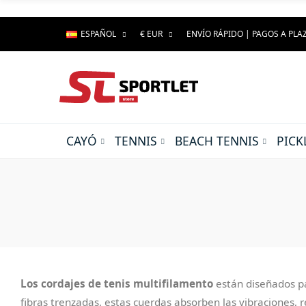
ESPAÑOL
€ EUR
ENVÍO RÁPIDO | PAGOS A PLA
CAYÓ
TENNIS
BEACH TENNIS
PICK
Los cordajes de tenis multifilamento
están diseñados pa
fibras trenzadas, estas cuerdas absorben las vibraciones, 