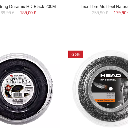
 String Duramix HD Black 200M
Tecnifibre Multifeel Natu
269,99 €
189,00 €
259,90 €
179,90 
-36%