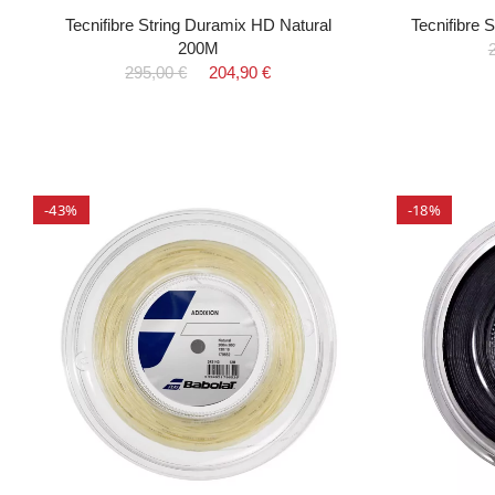
Tecnifibre String Duramix HD Natural
Tecnifibre
200M
295,00 €
204,90 €
-43%
-18%