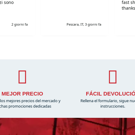
fast s
thanks
!Super!!!!!
r gentili e
2 giorni fa
Pescara, IT, 3 giorni fa
simi. Grazie
MEJOR PRECIO
FÁCIL DEVOLUCI
los mejores precios del mercado y
Rellena el formulario, sigue nu
has promociones dedicadas
instrucciones.