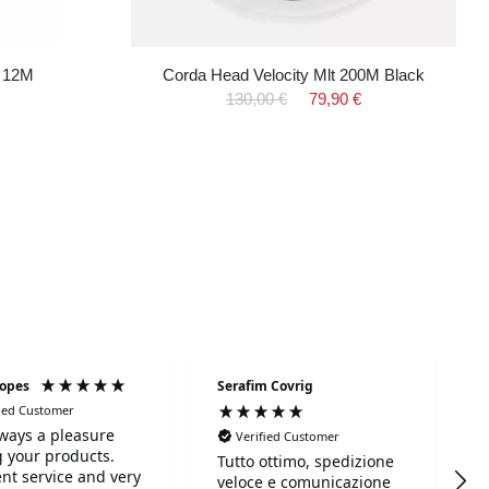
t 12M
Corda Head Velocity Mlt 200M Black
130,00 €
79,90 €
Lopes
Serafim Covrig
fied Customer
always a pleasure
Verified Customer
 your products.
Tutto ottimo, spedizione
ent service and very
veloce e comunicazione