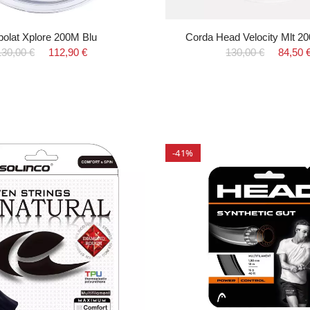
bolat Xplore 200M Blu
Corda Head Velocity Mlt 2
130,00 €
112,90 €
130,00 €
84,50 
-41%