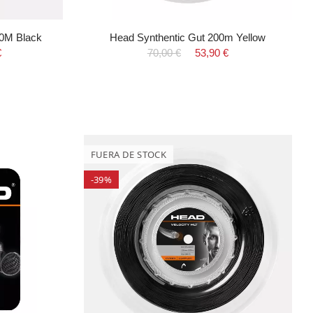
00M Black
Head Synthentic Gut 200m Yellow
€
70,00 €
53,90 €
FUERA DE STOCK
-39%