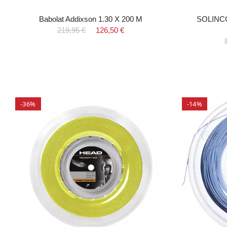
Babolat Addixson 1.30 X 200 M
SOLINCO 
219,95 €
126,50 €
-36%
-14%