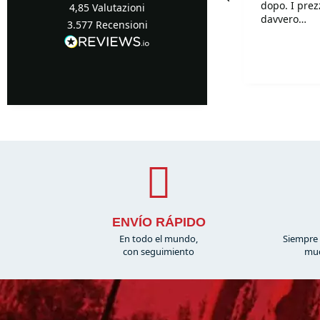
dopo. I prezzi sono
4,85
Valutazioni
davvero
3.577
Recensioni
competitivi!!
Davvero supe
Turin, IT, 1 giorno fa
disponibilis
mille.
ENVÍO RÁPIDO
En todo el mundo,
Siempre 
con seguimiento
muc