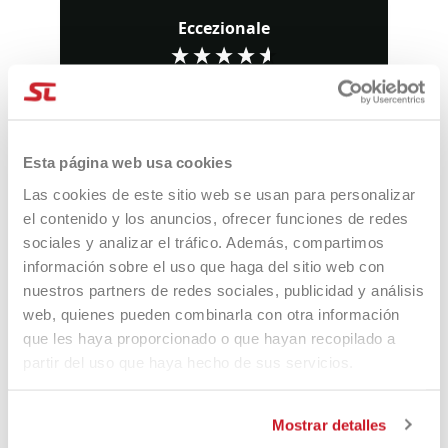
Eccezionale
4,85
Valutazioni
3.570
Recensioni
Esta página web usa cookies
Las cookies de este sitio web se usan para personalizar
el contenido y los anuncios, ofrecer funciones de redes
sociales y analizar el tráfico. Además, compartimos
Marialuisa Perrotta
Fa
información sobre el uso que haga del sitio web con
Verified Customer
I
nuestros partners de redes sociales, publicidad y análisis
Tutto perfetto. Consegna e racchetta
It
tutto ok
pr
web, quienes pueden combinarla con otra información
sh
que les haya proporcionado o que hayan recopilado a
partir del uso que haya hecho de sus servicios.
i fa
Pescara, IT, 1 giorno fa
Mostrar detalles