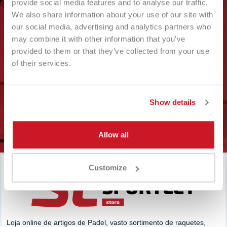
provide social media features and to analyse our traffic.
We also share information about your use of our site with
VUOI ESSERE AGGIORNATO
our social media, advertising and analytics partners who
SULLE NOVITA E SULLE
may combine it with other information that you’ve
PROMOZIONI IN CORSO?
provided to them or that they’ve collected from your use
of their services.
Iscriviti alla newsletter
Show details
ISCRIVITI
Allow all
Customize
Loja online de artigos de Padel, vasto sortimento de raquetes,