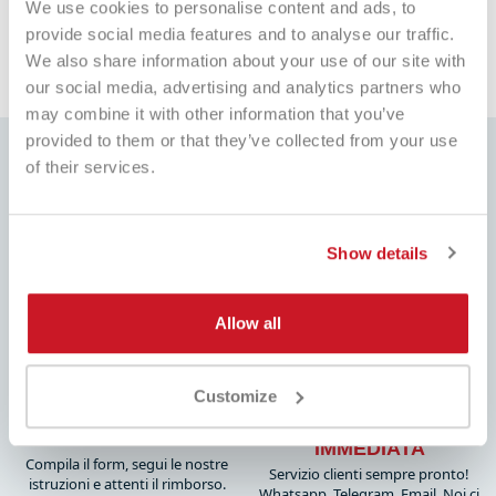
We use cookies to personalise content and ads, to
provide social media features and to analyse our traffic.
We also share information about your use of our site with
our social media, advertising and analytics partners who
may combine it with other information that you’ve
provided to them or that they’ve collected from your use
of their services.
MIGLIOR PREZZO
CONSEGNA 24/48H
Show details
Sempre i migliori prezzi del
Consegnamo in tutto Italia, in 24H,
mercato e tante promozioni
Isole e zone disagiate in 48H
dedicate
Allow all
Customize
ASSISTENZA
RESO GRATUITO
IMMEDIATA
Compila il form, segui le nostre
Servizio clienti sempre pronto!
istruzioni e attenti il rimborso.
Whatsapp, Telegram, Email, Noi ci