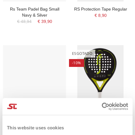
Rs Team Padel Bag Small
RS Protection Tape Regular
Navy & Silver
€ 8,90
€ 48,94
€ 39,90
ESGOTADO
-10%
Rs Grip Perforated
Cobra Women Black Lima
€ 7,95
€ 86,95
€ 78,26
This website uses cookies