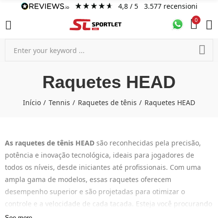
4,8
/ 5
3.577
recensioni
0
Raquetes HEAD
Início
Tennis
Raquetes de tênis
Raquetes HEAD
As raquetes de tênis HEAD
são reconhecidas pela precisão,
potência e inovação tecnológica, ideais para jogadores de
todos os níveis, desde iniciantes até profissionais. Com uma
ampla gama de modelos, essas raquetes oferecem
desempenho superior e são projetadas para otimizar o
controle e a velocidade de cada tacada. Esteja você procurando
mais potência ou precisão, a HEAD tem a raquete certa para
See more