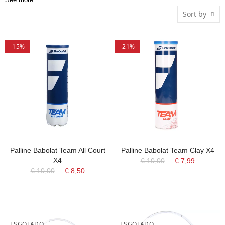
para torneios. Escolha Babolat para uma jogabilidade superior.
Sort by
-15%
-21%
Palline Babolat Team All Court
Palline Babolat Team Clay X4
X4
€ 10,00
€ 7,99
€ 10,00
€ 8,50
ESGOTADO
ESGOTADO