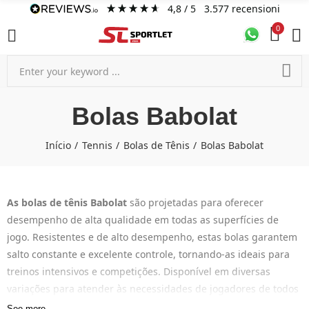
4,8
/ 5
3.577
recensioni
0
Bolas Babolat
Início
Tennis
Bolas de Tênis
Bolas Babolat
As bolas de tênis Babolat
são projetadas para oferecer
desempenho de alta qualidade em todas as superfícies de
jogo. Resistentes e de alto desempenho, estas bolas garantem
salto constante e excelente controle, tornando-as ideais para
treinos intensivos e competições. Disponível em diversas
variações para atender às necessidades de jogadores de todos
os níveis, desde bolas de treinamento até aquelas aprovadas
See more