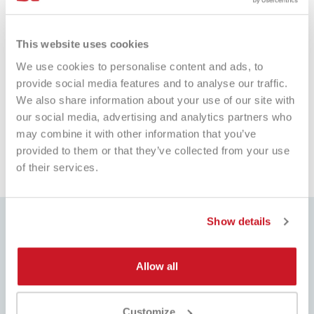
This website uses cookies
We use cookies to personalise content and ads, to
Babolat Palline Red Felt X24
Palline Babolat Team X4
provide social media features and to analyse our traffic.
€ 59,95
€ 49,90
€ 9,50
€ 7,50
We also share information about your use of our site with
our social media, advertising and analytics partners who
may combine it with other information that you’ve
provided to them or that they’ve collected from your use
of their services.
Show details
Allow all
MIGLIOR PREZZO
CONSEGNA 24/48H
Sempre i migliori prezzi del
Consegnamo in tutto Italia, in 24H,
mercato e tante promozioni
Isole e zone disagiate in 48H
Customize