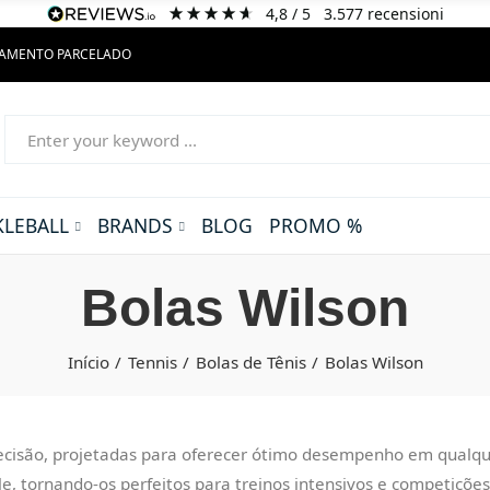
4,8
/ 5
3.577
recensioni
GAMENTO PARCELADO
KLEBALL
BRANDS
BLOG
PROMO %
Bolas Wilson
Início
Tennis
Bolas de Tênis
Bolas Wilson
cisão, projetadas para oferecer ótimo desempenho em qualquer
, tornando-os perfeitos para treinos intensivos e competições o