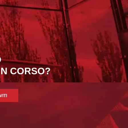
O
 IN CORSO?
VITI