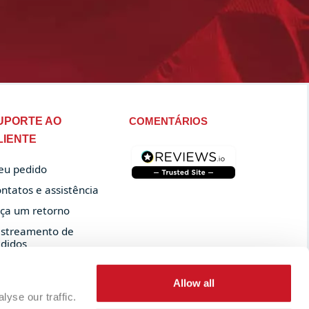
UPORTE AO
COMENTÁRIOS
LIENTE
u pedido
ntatos e assistência
ça um retorno
streamento de
didos
Allow all
yse our traffic.