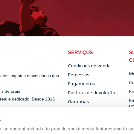
SERVIÇOS
S
C
Condicoes de venda
Me
Remessas
uetes, sapatos e acessórios das
Co
Pagamentos
Fa
s de praia.
Políticas de devolução
 real e dedicado. Desde 2013
Ra
Garantias
pe
Privacy Policy
Cookie Policy
s
ise content and ads, to provide social media features and to anal