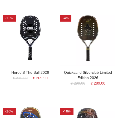
-15%
-4%
Heroe'S The Bull 2026
Quicksand Silverclub Limited
Edition 2026
€ 315,00
€ 269,90
€ 299,00
€ 289,00
-20%
-18%