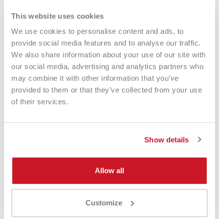
This website uses cookies
We use cookies to personalise content and ads, to
provide social media features and to analyse our traffic.
We also share information about your use of our site with
our social media, advertising and analytics partners who
Quicksan Waya 2025 Marcella
Quicksand Alien 2025
may combine it with other information that you’ve
Vita
€ 239,00
€ 159,90
provided to them or that they’ve collected from your use
€ 239,00
€ 145,90
of their services.
Show details
-46%
Allow all
Customize