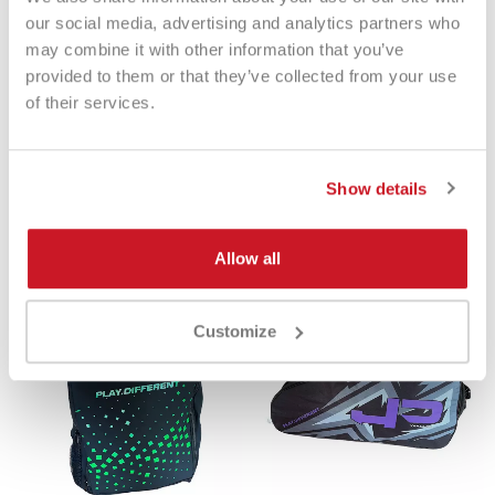
our social media, advertising and analytics partners who
may combine it with other information that you’ve
provided to them or that they’ve collected from your use
of their services.
MBT Borsa Futura Black Gold
Quicksand Bag Luxury
€ 90,00
€ 82,90
€ 89,00
€ 79,00
Show details
Allow all
-2%
-19%
Customize