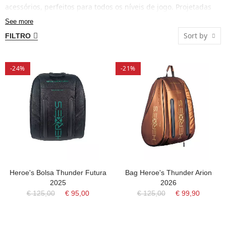
acessórios, perfeitos para todos os níveis de jogo. Projetadas
com materiais resistentes e alças acolchoadas, garantem
See more
conforto e praticidade. Descubra a nossa seleção para treinos e
Sort by
FILTRO
competições e leve consigo todo o essencial.
-24%
-21%
Heroe's Bolsa Thunder Futura
Bag Heroe's Thunder Arion
2025
2026
€ 125,00
€ 95,00
€ 125,00
€ 99,90