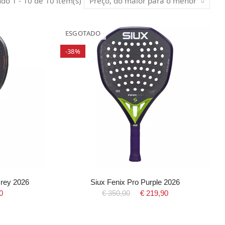
ndo 1 - 10 de 10 item(s)
Preço, do maior para o menor
ESGOTADO
-38%
rey 2026
Siux Fenix Pro Purple 2026
0
€ 350,00
€ 219,90