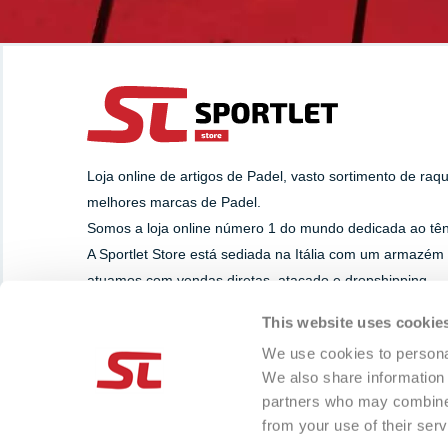
Loja online de artigos de Padel, vasto sortimento de raq
melhores marcas de Padel.
Somos a loja online número 1 do mundo dedicada ao têni
A Sportlet Store está sediada na Itália com um armazém
atuamos com vendas diretas, atacado e dropshipping.
This website uses cookie
SUPORTE
PAGAMENTOS
We use cookies to personal
Whatsapp
We also share information 
+39 393.8284629
partners who may combine i
info@sportlet.store
from your use of their serv
-
Cookie preference
Cookie Declaration