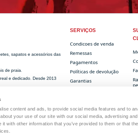
SERVIÇOS
S
C
Condicoes de venda
Me
Remessas
uetes, sapatos e acessórios das
Co
Pagamentos
Fa
s de praia.
Políticas de devolução
 real e dedicado. Desde 2013
Ra
Garantias
pe
Privacy Policy
Cookie Policy
s
ise content and ads, to provide social media features and to anal
about your use of our site with our social media, advertising and
t with other information that you’ve provided to them or that the
ices.