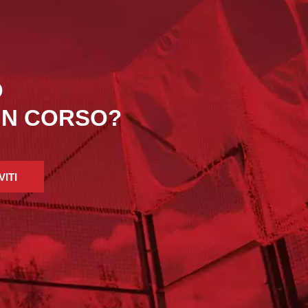
O
 IN CORSO?
VITI