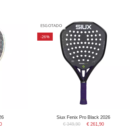
ESGOTADO
-26%
26
Siux Fenix Pro Black 2026
0
€ 349,90
€ 261,90