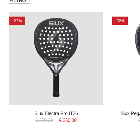
FILTRO
-23%
-32%
Siux Electra Pro IT26
Siux Peg
€ 350,00
€ 269,90