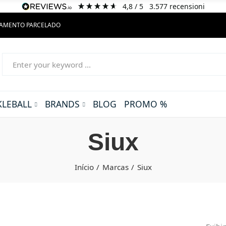
4,8
/ 5
3.577
recensioni
GAMENTO PARCELADO
KLEBALL
BRANDS
BLOG
PROMO %
Siux
Início
Marcas
Siux