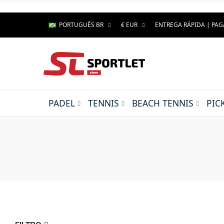
PORTUGUÊS BR
€ EUR
ENTREGA RÁPIDA | PA
PADEL
TENNIS
BEACH TENNIS
PIC