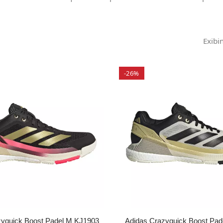
Exibi
-26%
zyquick Boost Padel M KJ1903
Adidas Crazyquick Boost Pad