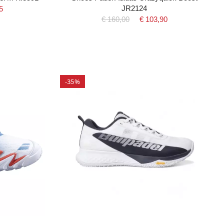
JR2124
5
€ 160,00
€ 103,90
-35%