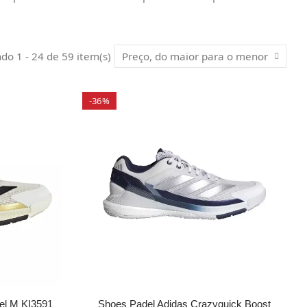
ndo 1 - 24 de 59 item(s)
Preço, do maior para o menor
-36%
el M KI3591
Shoes Padel Adidas Crazyquick Boost