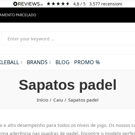
4,8
/ 5
3.577
recensioni
GAMENTO PARCELADO
KLEBALL
BRANDS
BLOG
PROMO %
Sapatos padel
Início
Caiu
Sapatos padel
to e alto desempenho para todos os níveis de jogo. Os nossos 
ótima aderência nas quadras de padel. Encontre o modelo per