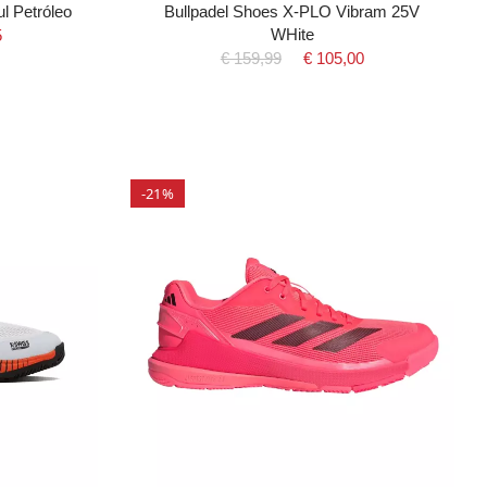
l Petróleo
Bullpadel Shoes X-PLO Vibram 25V
WHite
5
€ 159,99
€ 105,00
-21%