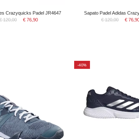
es Crazyquicks Padel JR4647
Sapato Padel Adidas Craz
€ 120,00
€ 76,90
€ 120,00
€ 76,9
-40%