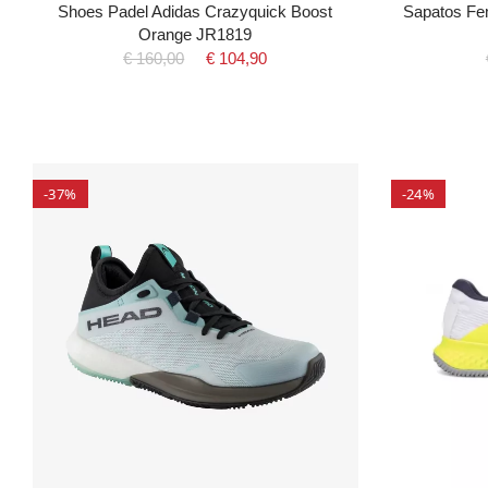
Shoes Padel Adidas Crazyquick Boost
Sapatos Fe
Orange JR1819
€ 160,00
€ 104,90
-37%
-24%