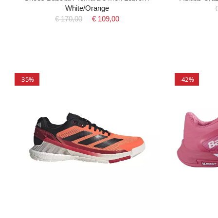
White/Orange
€ 170,00
€ 109,00
-35%
-42%