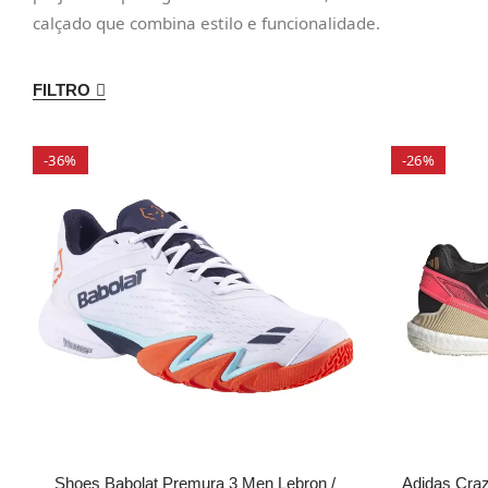
calçado que combina estilo e funcionalidade.
FILTRO
-36%
-26%
Shoes Babolat Premura 3 Men Lebron /
Adidas Cra