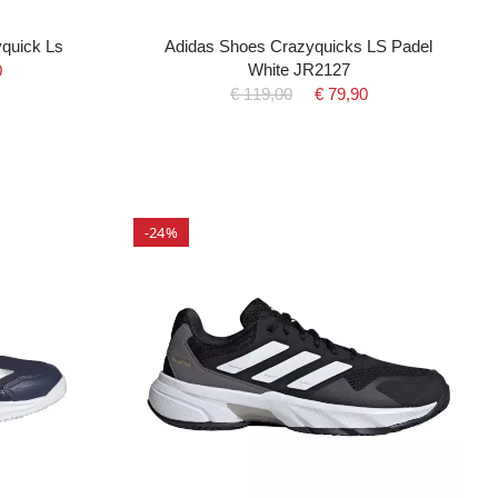
yquick Ls
Adidas Shoes Crazyquicks LS Padel
White JR2127
0
€ 119,00
€ 79,90
-24%