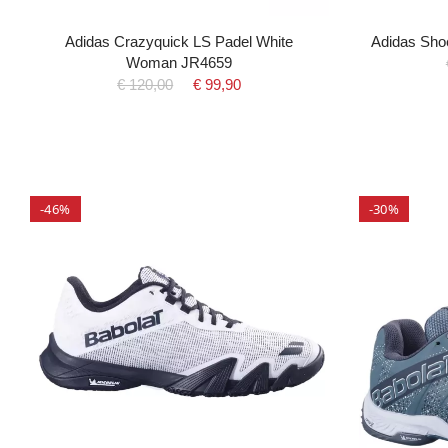
Adidas Crazyquick LS Padel White
Adidas Sho
Woman JR4659
€ 120,00
€ 99,90
-46%
-30%