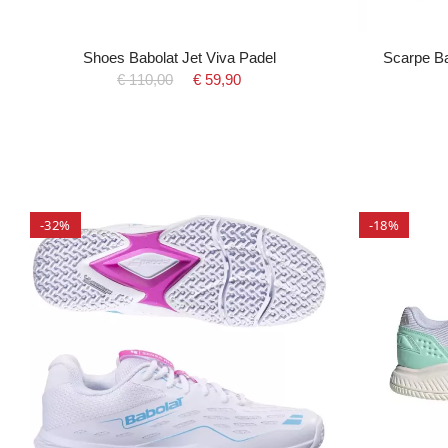
Shoes Babolat Jet Viva Padel
Scarpe Ba
€ 110,00
€ 59,90
-32%
-18%