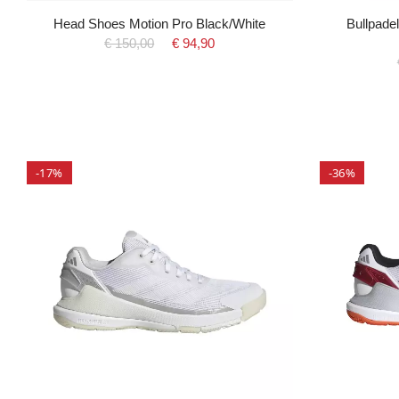
Head Shoes Motion Pro Black/White
Bullpade
€ 150,00
€ 94,90
-17%
-36%