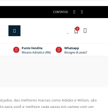
CONTATOS
0
0
Punto Vendita
Whatsapp
Misano Adriatico (RN)
Bisogno di aiuto?
calçados, das melhores marcas como Adidas e Wilson, são
feito para você e melhore cada passo em campo com um