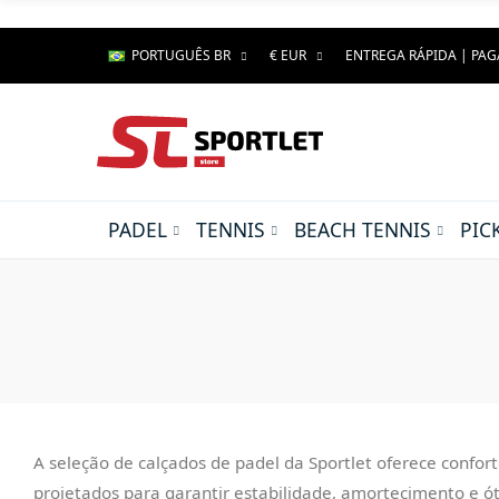
PORTUGUÊS BR
€ EUR
ENTREGA RÁPIDA | PA
PADEL
TENNIS
BEACH TENNIS
PIC
A seleção de calçados de padel da Sportlet oferece confor
projetados para garantir estabilidade, amortecimento e 