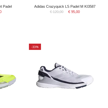
t Padel
Adidas Crazyquick LS Padel M KI3587
0
€ 120,00
€ 95,00
-33%