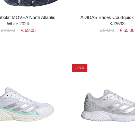
bolat MOVEA North Atlantic
ADIDAS Shoes Courtquick 
White 2024
KJ3633
€ 99,90
€ 69,95
€ 99,00
€ 59,90
-26%