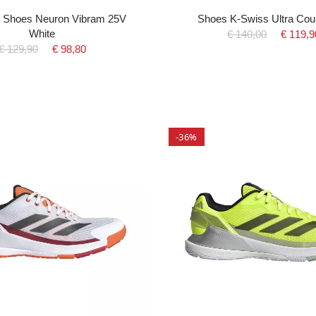
l Shoes Neuron Vibram 25V
Shoes K-Swiss Ultra Cour
White
€ 140,00
€ 119,9
€ 129,90
€ 98,80
-36%