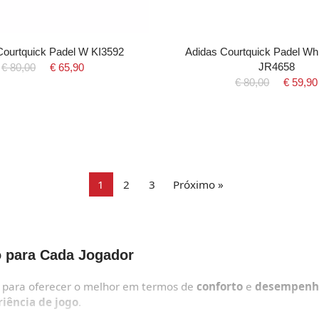
Courtquick Padel W KI3592
Adidas Courtquick Padel W
JR4658
€ 80,00
€ 65,90
€ 80,00
€ 59,90
1
2
3
Próximo »
 para Cada Jogador
s para oferecer o melhor em termos de
conforto
e
desempenh
iência de jogo
.