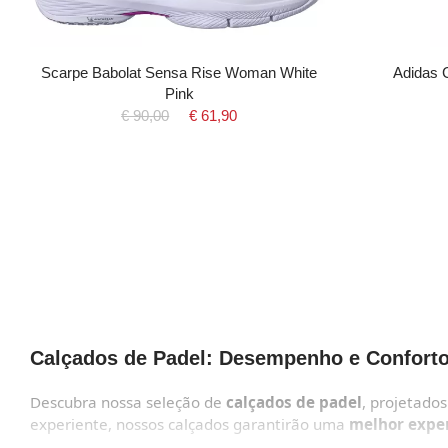
Scarpe Babolat Sensa Rise Woman White
Adidas 
Pink
€ 90,00
€ 61,90
Calçados de Padel: Desempenho e Conforto
Descubra nossa seleção de
calçados de padel
, projetado
experiente, nossos calçados garantirão uma
melhor exper