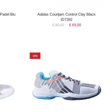
Padel Blu
Adidas Courtjam Control Clay Black
ID7392
€ 90,00
€ 69,00
-6%