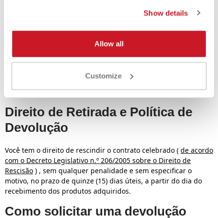
que após avaliação técnica se manifestará sobre o caso
Show details
específico. Após a resposta técnica do fabricante, a
Sportlet.store substituirá o produto se for constatado algum
defeito ou devolverá o produto caso ele não esteja dentro dos
Allow all
termos da garantia. Em qualquer caso, a resposta técnica do
fabricante é a mais confiável para todas as questões de
qualidade. Para mais informações sobre o procedimento de
Customize
devolução, consulte a seção Política de Devolução.
Direito de Retirada e Política de
Devolução
Você tem o direito de rescindir o contrato celebrado
(
de acordo
com o Decreto Legislativo n.º 206/2005 sobre o Direito de
Rescisão
)
, sem qualquer penalidade e sem especificar o
motivo, no prazo de quinze (15) dias úteis, a partir do dia do
recebimento dos produtos adquiridos.
Como solicitar uma devolução