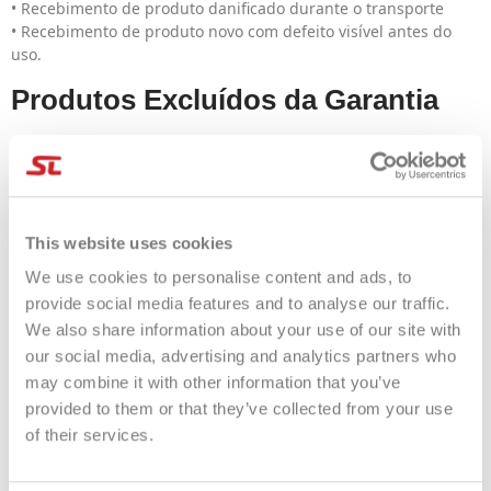
• Recebimento de produto danificado durante o transporte
• Recebimento de produto novo com defeito visível antes do
uso.
Produtos Excluídos da Garantia
Raquetes que passam por tratamento estão excluídas de
qualquer tipo de Garantia.
Descoberta de defeito de
This website uses cookies
fabricação e procedimento de
We use cookies to personalise content and ads, to
devolução
provide social media features and to analyse our traffic.
We also share information about your use of our site with
O comprador deverá comunicar qualquer problema e/ou
our social media, advertising and analytics partners who
alegado defeito à Sportlet.store no prazo de 30 dias a partir da
may combine it with other information that you’ve
sua descoberta, solicitando a devolução do produto afetado
através da nossa plataforma de devolução automatizada no
provided to them or that they’ve collected from your use
seguinte link:
Efetuar uma devolução
of their services.
A Sportlet.store autorizará a devolução do produto (com frete
grátis) e encaminhará imediatamente o produto ao fabricante,