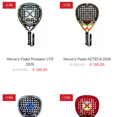
-23%
-17%
Heroe's Padel Predator LTD
Heroe's Padel AZTECA 2026
2026
€ 335,00
€ 280,00
€ 375,00
€ 289,90
-14%
-12%