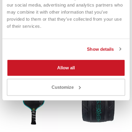
our social media, advertising and analytics partners who
may combine it with other information that you’ve
provided to them or that they’ve collected from your use
of their services.
Heroe's Pickleball H-Control
Heroe's Pickleball Power 2026
2024
€ 155,00
€ 99,90
€ 189,00
€ 119,00
Show details
Allow all
-25%
-24%
Customize