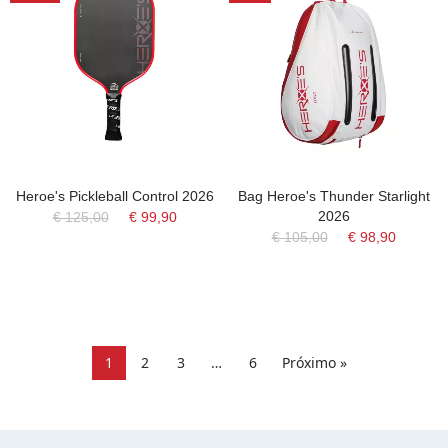
Heroe's Pickleball Control 2026
Bag Heroe's Thunder Starlight
2026
€ 125,00
€ 99,90
€ 105,00
€ 98,90
1
2
3
…
6
Próximo »