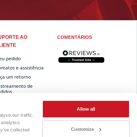
UPORTE AO
COMENTÁRIOS
LIENTE
u pedido
ntatos e assistência
ça um retorno
streamento de
didos
Allow all
yse our traffic.
 analytics
Customize
y’ve collected