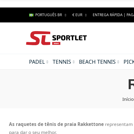
PORTUGUÊS BR
€ EUR
ENTREGA RÁPIDA | PA
PADEL
TENNIS
BEACH TENNIS
PIC
Início
As raquetes de tênis de praia Rakkettone
representam u
para dar o seu melhor.