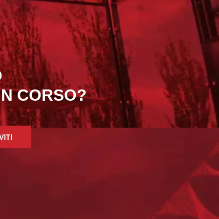
O
 IN CORSO?
VITI