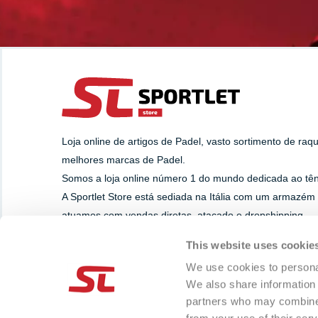
Loja online de artigos de Padel, vasto sortimento de raq
melhores marcas de Padel.
Somos a loja online número 1 do mundo dedicada ao têni
A Sportlet Store está sediada na Itália com um armazém
atuamos com vendas diretas, atacado e dropshipping.
This website uses cookie
SUPORTE
PAGAMENTOS
We use cookies to personal
Whatsapp
We also share information 
+39 393.8284629
partners who may combine i
info@sportlet.store