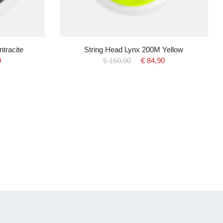
tracite
String Head Lynx 200M Yellow
0
€ 150,00
€ 84,90