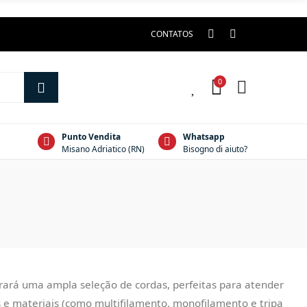
CONTATOS
0
0
Punto Vendita
Whatsapp
Misano Adriatico (RN)
Bisogno di aiuto?
rará uma ampla seleção de cordas, perfeitas para atender
as e materiais (como multifilamento, monofilamento e tripa