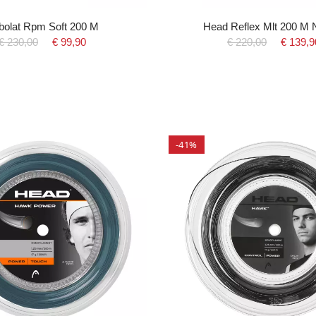
bolat Rpm Soft 200 M
Head Reflex Mlt 200 M N
€ 230,00
€ 99,90
€ 220,00
€ 139,9
-41%