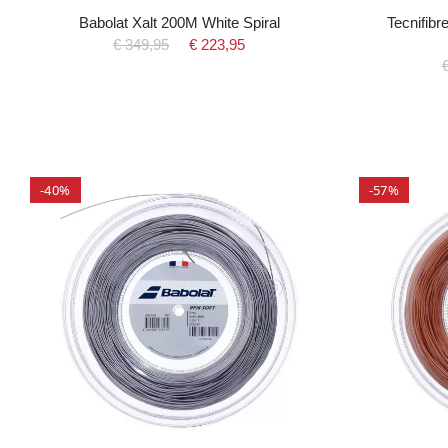
Babolat Xalt 200M White Spiral
Tecnifibr
€ 349,95
€ 223,95
-40%
-57%