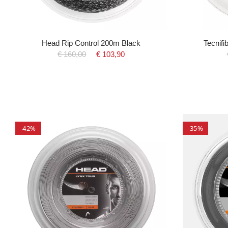
Head Rip Control 200m Black
Tecnif
€ 160,00
€ 103,90
-42%
-35%