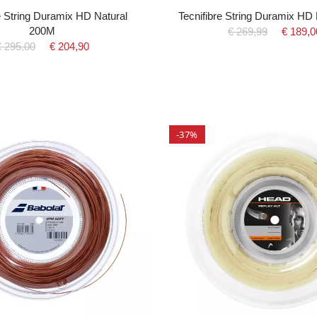
e String Duramix HD Natural
Tecnifibre String Duramix HD
200M
€ 269,99
€ 189,0
€ 295,00
€ 204,90
-37%