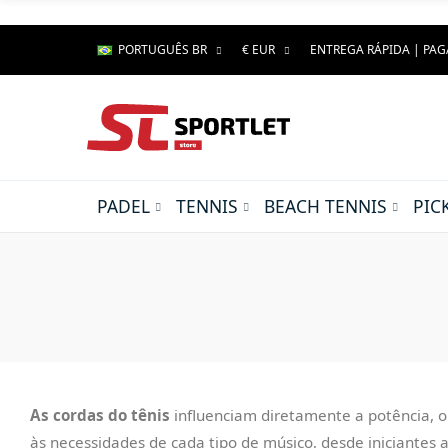
PORTUGUÊS BR
€ EUR
ENTREGA RÁPIDA | PA
PADEL
TENNIS
BEACH TENNIS
PIC
As cordas do tênis
influenciam diretamente a potência, o
às necessidades de cada tipo de músico, desde iniciantes 