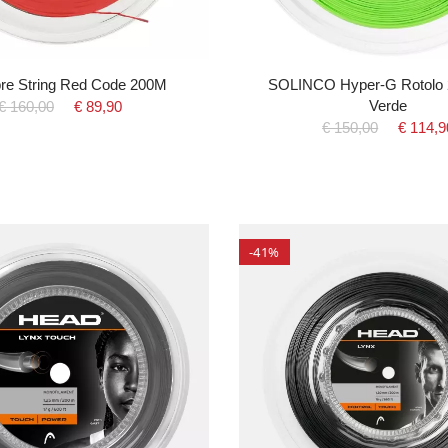
ibre String Red Code 200M
SOLINCO Hyper-G Rotolo 
Verde
€ 160,00
€ 89,90
€ 150,00
€ 114,9
-41%