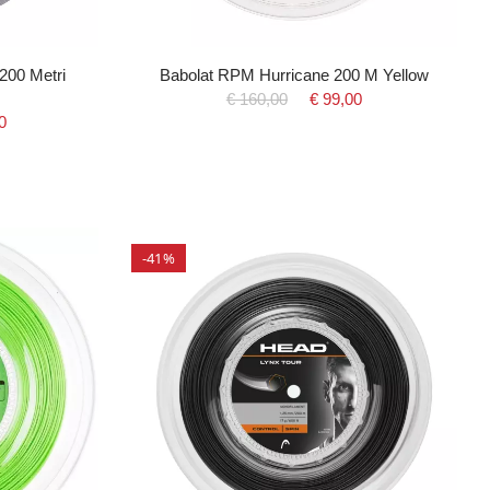
200 Metri
Babolat RPM Hurricane 200 M Yellow
€ 160,00
€ 99,00
0
-41%