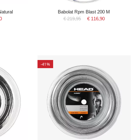
atural
Babolat Rpm Blast 200 M
0
€ 219,95
€ 116,90
-41%