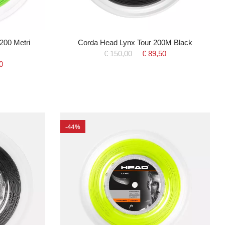
200 Metri
Corda Head Lynx Tour 200M Black
€ 150,00
€ 89,50
0
-44%