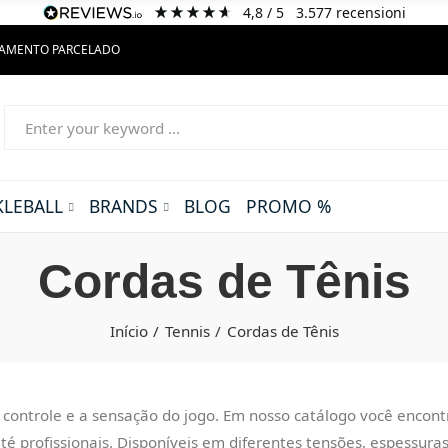
4,8
/ 5
3.577
recensioni
GAMENTO PARCELADO
KLEBALL
BRANDS
BLOG
PROMO %
Cordas de Tênis
Início
Tennis
Cordas de Tênis
 controle e a sensação do jogo. Em nosso catálogo você encont
até profissionais. Disponíveis em diferentes tensões, espessur