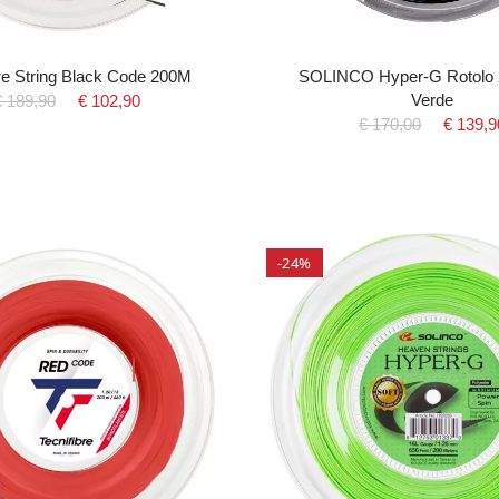
bre String Black Code 200M
SOLINCO Hyper-G Rotolo 
Verde
€ 189,90
€ 102,90
€ 170,00
€ 139,9
-24%