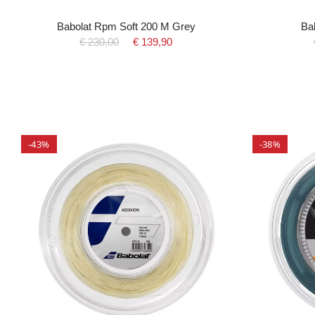
Babolat Rpm Soft 200 M Grey
Ba
€ 230,00
€ 139,90
-43%
-38%