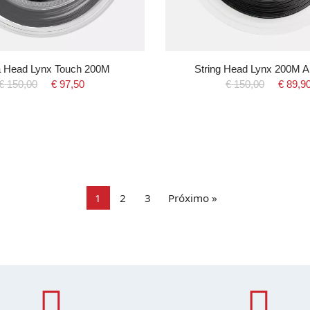
 Head Lynx Touch 200M
String Head Lynx 200M An
€ 150,00
€ 97,50
€ 150,00
€ 89,9
1
2
3
Próximo »