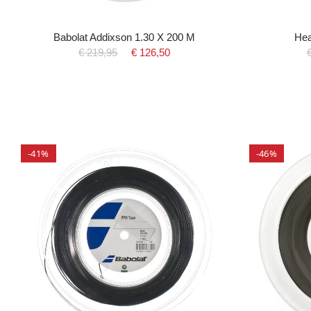
Babolat Addixson 1.30 X 200 M
Hea
€ 219,95
€ 126,50
-41%
-46%