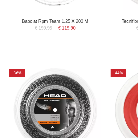
Babolat Rpm Team 1.25 X 200 M
Tecnifi
€ 199,95
€ 119,90
-36%
-44%