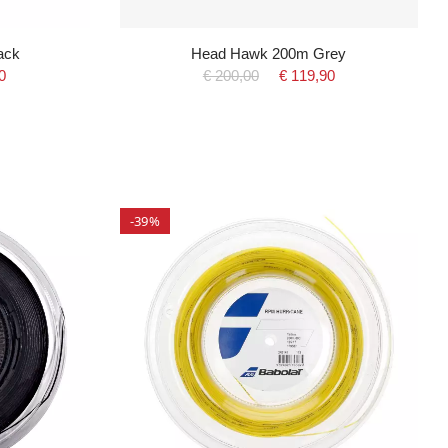
ack
Head Hawk 200m Grey
0
€ 200,00
€ 119,90
-39%