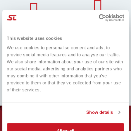
MIGLIOR PREZZO
CONSEGNA 24/48H
Sempre i migliori prezzi del
Consegnamo in tutto Italia, in 24H,
mercato e tante promozioni
Isole e zone disagiate in 48H
This website uses cookies
dedicate
We use cookies to personalise content and ads, to
provide social media features and to analyse our traffic.
We also share information about your use of our site with
our social media, advertising and analytics partners who
ASSISTENZA
RESO GRATUITO
may combine it with other information that you’ve
IMMEDIATA
Compila il form, segui le nostre
provided to them or that they’ve collected from your use
Servizio clienti sempre pronto!
istruzioni e attenti il rimborso.
of their services.
Whatsapp, Telegram, Email, Noi ci
Facile!
siamo.
Show details
VUOI ESSERE AGGIORNATO
SULLE NOVITA E SULLE
Allow all