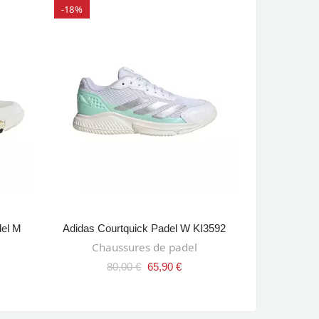
-18%
-21%
SELECT OPTIONS
del M
Adidas Courtquick Padel W KI3592
Adidas Ar
AJ
Chaussures de padel
Raque
80,00 €
65,90 €
300