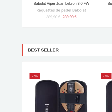
 2026
Babolat Viper Juan Lebron 3.0 FW
Bu
ANIER
AJOUTER AU PANIER
l Head
Raquettes de padel Babolat
90 €
389,90 €
289,90 €
BEST SELLER
-7%
-7%