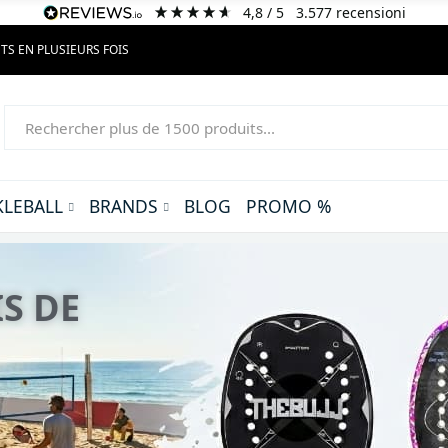
4,8
/ 5
3.577
recensioni
TS EN PLUSIEURS FOIS
KLEBALL
BRANDS
BLOG
PROMO %
 NOUVELLE
0