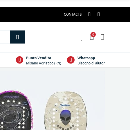
CONTACTS
0
0
Punto Vendita
Whatsapp
Misano Adriatico (RN)
Bisogno di aiuto?
S
P
A