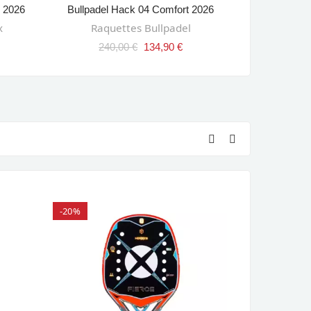
 2026
Bullpadel Hack 04 Comfort 2026
Heroe's
AJOUTER AU PANIER
AJ
x
Raquettes Bullpadel
Les r
240,00 €
134,90 €
265
-20%
-35%