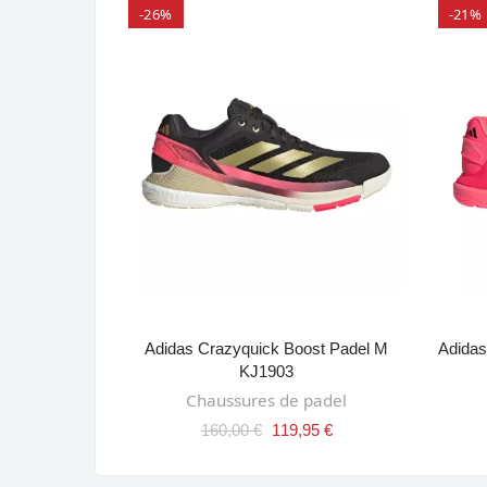
-26%
-21%
SELECT OPTIONS
all RX
Adidas Crazyquick Boost Padel M
Adidas
ANIER
KJ1903
errain
Chaussures de padel
 €
160,00 €
119,95 €