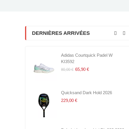
DERNIÈRES ARRIVÉES
t TS 4Pet
Adidas Courtquick Padel W
Dunlop ATP Championship 
KI3592
6,50 €
8,50 €
65,90 €
80,00 €
nship 4Pet
Quicksand Dark Hold 2026
Dunlop ATP Viper-Dry Overg
30
229,00 €
69,90 €
80,00 €