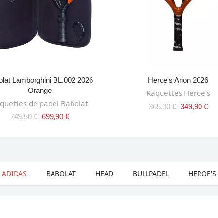
olat Lamborghini BL.002 2026
Heroe's Arion 2026
AJOUTER AU PANIER
AJOUTER AU PANIER
Orange
Raquettes Heroe's
quettes de padel Babolat
365,00 €
349,90 €
749,50 €
699,90 €
ADIDAS
BABOLAT
HEAD
BULLPADEL
HEROE'S