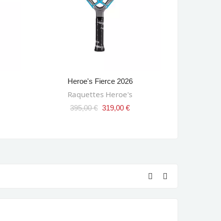
Heroe's Fierce 2026
Adidas A
AJOUTER AU PANIER
AJ
Raquettes Heroe's
Raque
395,00 €
319,00 €
450