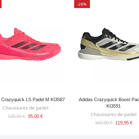
-26%
SELECT OPTIONS
SELECT OPTIONS
 Crazyquick LS Padel M KI3587
Adidas Crazyquick Boost Pa
KI3591
Chaussures de padel
Chaussures de padel
120,00 €
95,00 €
160,00 €
119,95 €