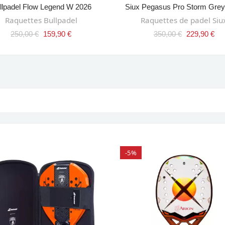
llpadel Flow Legend W 2026
Siux Pegasus Pro Storm Grey
AJOUTER AU PANIER
AJOUTER AU PANIER
Raquettes Bullpadel
Raquettes de padel Siu
250,00 €
159,90 €
350,00 €
229,90 €
-5%