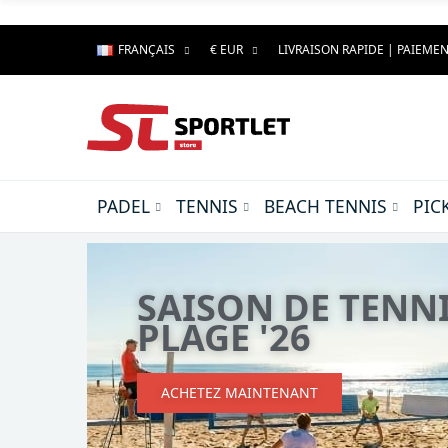
FRANÇAIS
€ EUR
LIVRAISON RAPIDE | PAIEMEN
PADEL
TENNIS
BEACH TENNIS
PIC
AGUSTÍN TAPIA -
COLLECTION AT1
ACHETEZ MAINTENANT