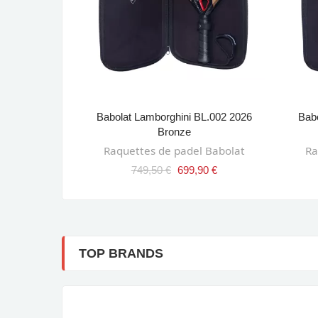
mited Edition
Babolat Lamborghini BL.002 2026
Bab
ANIER
AJOUTER AU PANIER
Bronze
ksand
Raquettes de padel Babolat
Ra
00 €
749,50 €
699,90 €
TOP BRANDS