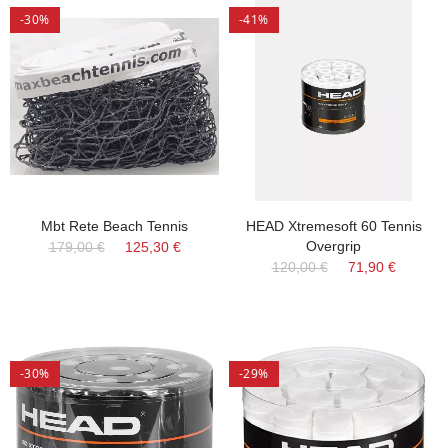
-30%
-41%
Mbt Rete Beach Tennis
HEAD Xtremesoft 60 Tennis
Overgrip
179,00 €
125,30 €
120,00 €
71,90 €
-30%
-29%