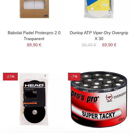
Babolat Padel Protecpro 2.0
Dunlop ATP Viper-Dry Overgrip
Trasparent
X 30
89,90 €
80,00 €
69,90 €
-25%
-7%