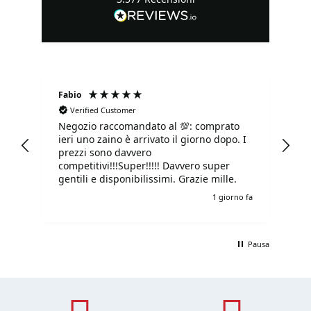
Fabio
Ma
Verified Customer
Negozio raccomandato al 💯: comprato
Tu
ieri uno zaino è arrivato il giorno dopo. I
tu
prezzi sono davvero
competitivi!!!Super!!!!! Davvero super
gentili e disponibilissimi. Grazie mille.
o fa
1 giorno fa
Pausa