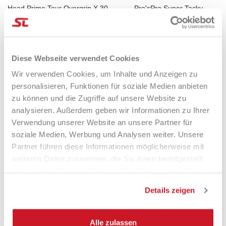
Head Prime Tour Overgrip X 30
Pro'sPro Super Tacky
Overgrips 60 Pz SCHWARZ
60,00 €
45,00 €
0,50mm
49,90 €
46,90 €
Diese Webseite verwendet Cookies
Wir verwenden Cookies, um Inhalte und Anzeigen zu
-12%
-12%
personalisieren, Funktionen für soziale Medien anbieten
zu können und die Zugriffe auf unsere Website zu
analysieren. Außerdem geben wir Informationen zu Ihrer
Verwendung unserer Website an unsere Partner für
soziale Medien, Werbung und Analysen weiter. Unsere
Partner führen diese Informationen möglicherweise mit
weiteren Daten zusammen, die Sie ihnen bereitgestellt
haben oder die sie im Rahmen Ihrer Nutzung der Dienste
gesammelt haben.
Floky Ginocchiera KNEE
Floky Ginocchiera KNEE
Details zeigen
Support White DX
Support Black DX
39,90 €
35,50 €
39,90 €
35,50 €
Alle zulassen