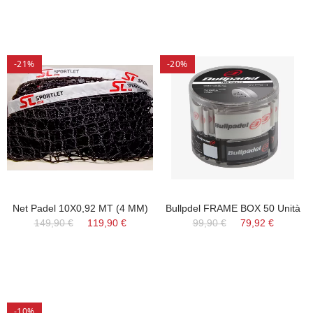
-21%
-20%
Net Padel 10X0,92 MT (4 MM)
Bullpdel FRAME BOX 50 Unità
149,90 €
119,90 €
99,90 €
79,92 €
-10%