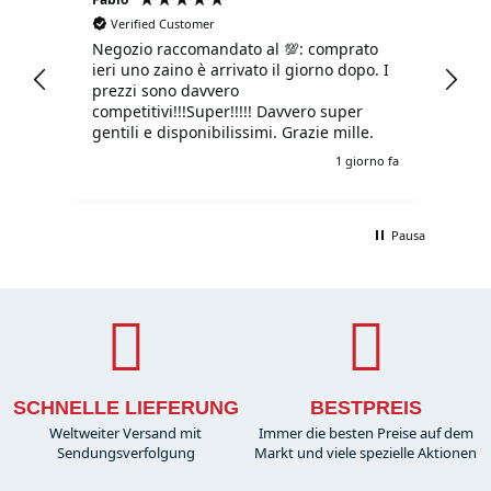
Verified Customer
Negozio raccomandato al 💯: comprato
Tu
ieri uno zaino è arrivato il giorno dopo. I
tu
prezzi sono davvero
competitivi!!!Super!!!!! Davvero super
gentili e disponibilissimi. Grazie mille.
e fa
1 giorno fa
Pausa
SCHNELLE LIEFERUNG
BESTPREIS
Weltweiter Versand mit
Immer die besten Preise auf dem
Sendungsverfolgung
Markt und viele spezielle Aktionen