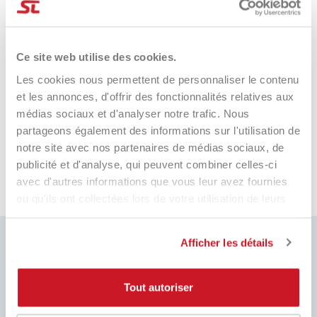
Fabio
Ma
Verified Customer
Ce site web utilise des cookies.
Negozio raccomandato al 💯: comprato
Tu
ieri uno zaino è arrivato il giorno dopo. I
tu
Les cookies nous permettent de personnaliser le contenu
prezzi sono davvero
et les annonces, d'offrir des fonctionnalités relatives aux
competitivi!!!Super!!!!! Davvero super
médias sociaux et d'analyser notre trafic. Nous
gentili e disponibilissimi. Grazie mille.
partageons également des informations sur l'utilisation de
e fa
18 ore fa
notre site avec nos partenaires de médias sociaux, de
publicité et d'analyse, qui peuvent combiner celles-ci
avec d'autres informations que vous leur avez fournies
Pausa
ou qu'ils ont collectées lors de votre utilisation de leurs
services.
Afficher les détails
Tout autoriser
MEILLEUR PRIX
EXPÉDITION RAPIDE
Toujours les meilleurs prix du