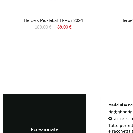
Heroe's Pickleball H-Pwr 2024
Heroe'
189,00 €
89,00 €
Fabio
Marialuisa Pe
Negozio raccomandato al
💯: comprato ieri uno
Verified Cu
zaino è arrivato il giorno
Tutto perfet
Eccezionale
dopo. I prezzi sono
e racchetta 