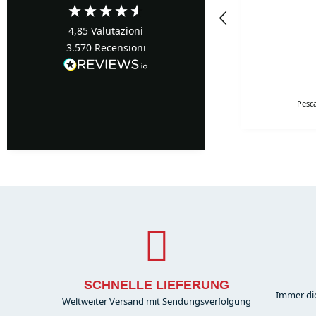
davvero
competitivi!!!Super!!!!!
4,85
Valutazioni
Davvero super gentili e
disponibilissimi. Grazie
3.570
Recensioni
mille.
12 minuti fa
Pesca
SCHNELLE LIEFERUNG
Immer di
Weltweiter Versand mit Sendungsverfolgung