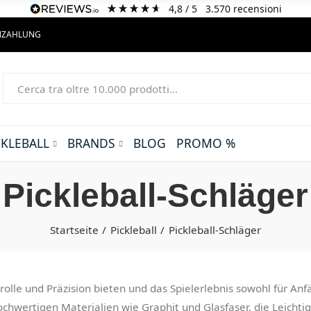
4,8
/ 5
3.570
recensioni
ENZAHLUNG
CKLEBALL
BRANDS
BLOG
PROMO %
Pickleball-Schläger
Startseite
Pickleball
Pickleball-Schläger
ntrolle und Präzision bieten und das Spielerlebnis sowohl für A
chwertigen Materialien wie Graphit und Glasfaser, die Leichti