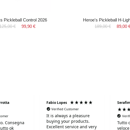
s Pickleball Control 2026
Heroe's Pickleball H-Lig
125,00 €
99,90 €
189,00 €
89,00 
rrotta
Fabio Lopes
Serafim
Verified Customer
It is always a pleasure
stomer
Veri
buying your products.
to. Consegna
Tutto 
Excellent service and very
tutto ok
veloce