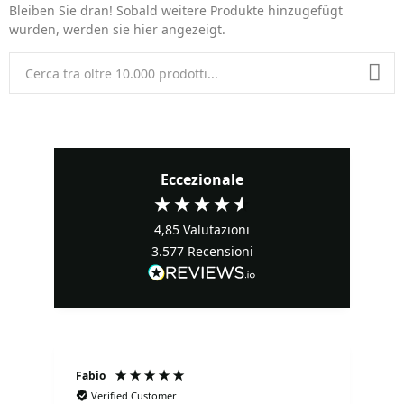
Bleiben Sie dran! Sobald weitere Produkte hinzugefügt
wurden, werden sie hier angezeigt.
Eccezionale
4,85
Valutazioni
3.577
Recensioni
Fabio
Ma
Verified Customer