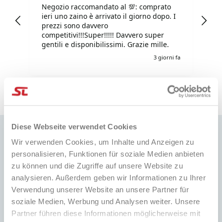
Negozio raccomandato al 💯: comprato
Tu
ieri uno zaino è arrivato il giorno dopo. I
tu
prezzi sono davvero
competitivi!!!Super!!!!! Davvero super
gentili e disponibilissimi. Grazie mille.
i fa
3 giorni fa
Pausa
Diese Webseite verwendet Cookies
Wir verwenden Cookies, um Inhalte und Anzeigen zu
personalisieren, Funktionen für soziale Medien anbieten
zu können und die Zugriffe auf unsere Website zu
SCHNELLE LIEFERUNG
BESTPREIS
analysieren. Außerdem geben wir Informationen zu Ihrer
Weltweiter Versand mit
Immer die besten Preise auf dem
Sendungsverfolgung
Markt und viele spezielle Aktionen
Verwendung unserer Website an unsere Partner für
soziale Medien, Werbung und Analysen weiter. Unsere
Partner führen diese Informationen möglicherweise mit