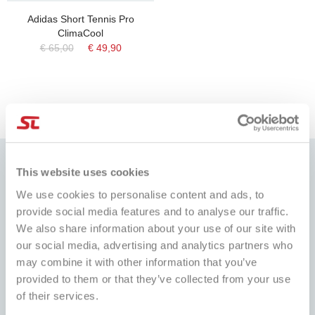
Adidas Short Tennis Pro
ClimaCool
€ 65,00
€ 49,90
This website uses cookies
We use cookies to personalise content and ads, to
provide social media features and to analyse our traffic.
MIGLIOR PREZZO
CONSEGNA 24/48H
We also share information about your use of our site with
Sempre i migliori prezzi del
Consegnamo in tutto Italia, in 24H,
mercato e tante promozioni
our social media, advertising and analytics partners who
Isole e zone disagiate in 48H
dedicate
may combine it with other information that you’ve
provided to them or that they’ve collected from your use
of their services.