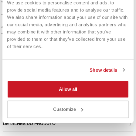
Borracha EVA macia
: conforto e absorção de vibração, ideal
We use cookies to personalise content and ads, to
para evitar desconforto nos braços.
provide social media features and to analyse our traffic.
Fibra de vidro nas faces
: melhora a flexibilidade e o toque
We also share information about your use of our site with
em cada tacada.
our social media, advertising and analytics partners who
Quadro de carbono
: resistência superior e longa vida útil.
may combine it with other information that you’ve
Faz parte da
coleção Babolat 2025
.
provided to them or that they’ve collected from your use
Para quem é indicado o Babolat
of their services.
Counter Origin 2025?
A
Babolat Counter Origin
é perfeita para
iniciantes
e
Show details
jogadores intermediários
que desejam desenvolver sua
técnica com uma raquete
fácil de manusear
, durável e
confortável. Ideal para quem busca
controle e estabilidade
Allow all
sem abrir mão do conforto, é a escolha perfeita para entrar no
mundo do padel com confiança.
Customize
DETALHES DO PRODUTO