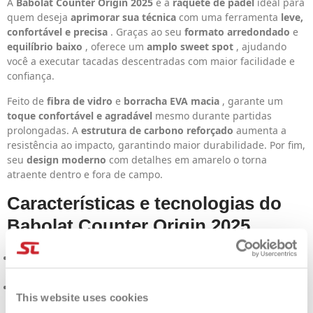
A
Babolat Counter Origin 2025
é a
raquete de padel
ideal para
quem deseja
aprimorar sua técnica
com uma ferramenta
leve,
confortável e precisa
. Graças ao seu
formato arredondado
e
equilíbrio baixo
, oferece um
amplo sweet spot
, ajudando
você a executar tacadas descentradas com maior facilidade e
confiança.
Feito de
fibra de vidro
e
borracha EVA macia
, garante um
toque confortável e agradável
mesmo durante partidas
prolongadas. A
estrutura de carbono reforçado
aumenta a
resistência ao impacto, garantindo maior durabilidade. Por fim,
seu
design moderno
com detalhes em amarelo o torna
atraente dentro e fora de campo.
Características e tecnologias do
Babolat Counter Origin 2025
Formato redondo com baixo equilíbrio
: mais controle e
precisão, com ponto ideal expandido.
Tecnologia de peso leve
: peso reduzido para melhor
This website uses cookies
manuseio e resposta rápida.