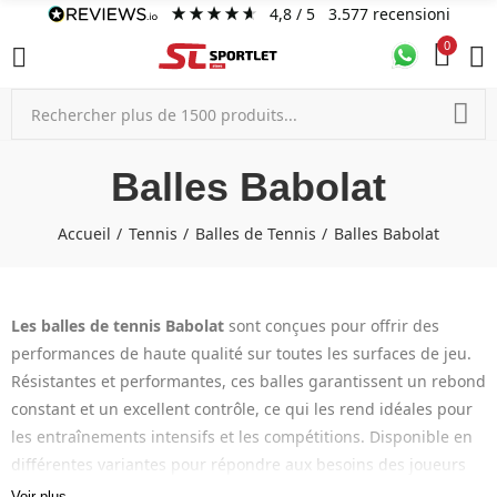
4,8
/ 5
3.577
recensioni
0
Balles Babolat
Accueil
Tennis
Balles de Tennis
Balles Babolat
Les balles de tennis Babolat
sont conçues pour offrir des
performances de haute qualité sur toutes les surfaces de jeu.
Résistantes et performantes, ces balles garantissent un rebond
constant et un excellent contrôle, ce qui les rend idéales pour
les entraînements intensifs et les compétitions. Disponible en
différentes variantes pour répondre aux besoins des joueurs
de tous niveaux, des ballons d'entraînement à ceux approuvés
Voir plus