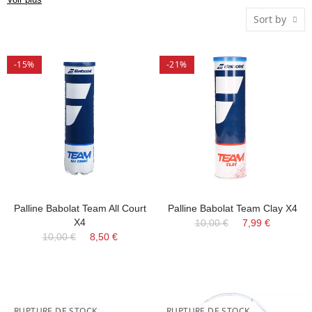
pour les tournois. Choisissez Babolat pour une jouabilité
Sort by
supérieure.
-15%
-21%
Palline Babolat Team All Court
Palline Babolat Team Clay X4
X4
10,00 €
7,99 €
10,00 €
8,50 €
RUPTURE DE STOCK
RUPTURE DE STOCK