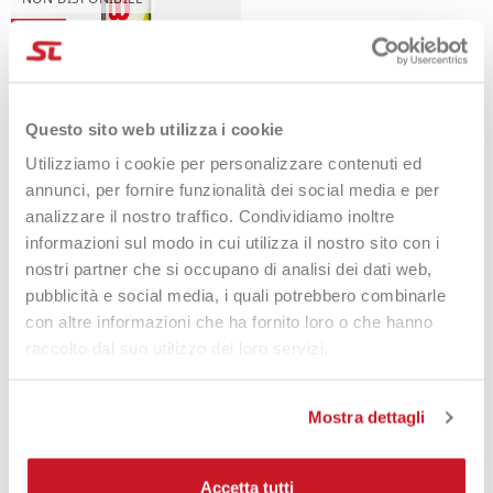
-22%
Questo sito web utilizza i cookie
Utilizziamo i cookie per personalizzare contenuti ed
annunci, per fornire funzionalità dei social media e per
analizzare il nostro traffico. Condividiamo inoltre
Wilson Palline Extra Duty X4
informazioni sul modo in cui utilizza il nostro sito con i
7,50 €
5,90 €
nostri partner che si occupano di analisi dei dati web,
pubblicità e social media, i quali potrebbero combinarle
con altre informazioni che ha fornito loro o che hanno
raccolto dal suo utilizzo dei loro servizi.
Mostra dettagli
Accetta tutti