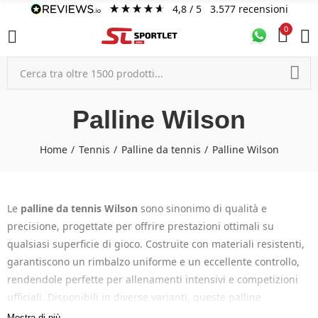
4,8
/ 5
3.577
recensioni
0
Palline Wilson
Home
Tennis
Palline da tennis
Palline Wilson
Le
palline da tennis Wilson
sono sinonimo di qualità e
precisione, progettate per offrire prestazioni ottimali su
qualsiasi superficie di gioco. Costruite con materiali resistenti,
garantiscono un rimbalzo uniforme e un eccellente controllo,
rendendole perfette per allenamenti intensivi e competizioni
ufficiali. Disponibili in diverse varianti, queste palline
soddisfano le esigenze di giocatori di ogni livello, dai
Mostra di più