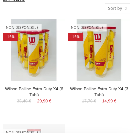
principianti ai professionisti. Scegli Wilson per assicurarti un
Sort by
gioco di qualità superiore e massimizzare le tue performance
in campo.
NON DISPONIBILE
NON DISPONIBILE
-16%
-16%
Wilson Palline Extra Duty X4 (6
Wilson Palline Extra Duty X4 (3
Tubi)
Tubi)
35,40 €
29,90 €
17,70 €
14,99 €
NON DISPONIBILE