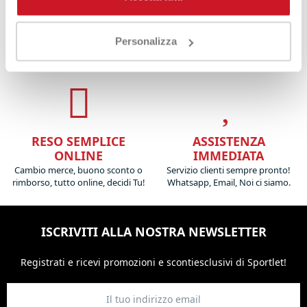
MIGLIOR PREZZO
SPEDIZIONI 24/48H
Sempre i migliori prezzi del
Personalizza
transito medio Italia 24H,
mercato
Isole e zone disagiate 48/72H
e tante promozioni dedicate
RESO SEMPLICE
ASSISTENZA
ONLINE
IMMEDIATA
Cambio merce, buono sconto o
Servizio clienti sempre pronto!
rimborso, tutto online, decidi Tu!
Whatsapp, Email, Noi ci siamo.
ISCRIVITI ALLA NOSTRA NEWSLETTER
Registrati e ricevi promozioni
e sconti
esclusivi di Sportlet!