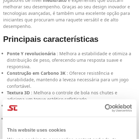
jogadores de nível
médio/alto
e experientes que buscam
melhorar seu desempenho. Graças ao seu design inovador e
tecnologias avançadas, é também uma excelente opção para
iniciantes que procuram uma raquete versátil e de alto
desempenho.
Principais características
Ponte Y revolucionária
: Melhora a estabilidade e otimiza a
distribuição de peso, oferecendo uma resposta suave e
responsiva.
Construção em Carbono 3K
: Oferece resistência e
durabilidade, mantendo a leveza necessária para um jogo
confortável.
Textura 3D
: Melhora o controle de bola nos chutes e
adiciona um toque estético sofisticado.
Espuma Macia
: Oferece conforto e reduz vibrações, ideal
para sessões de jogo prolongadas.
Design Elegante
: O preto tradicional é realçado com
detalhes modernos para um visual refinado.
This website uses cookies
Por que escolher o Patriot Hyper