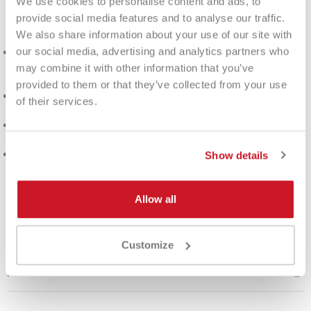
We use cookies to personalise content and ads, to
2025?
provide social media features and to analyse our traffic.
We also share information about your use of our site with
our social media, advertising and analytics partners who
Versatilidade
: Adequado tanto para jogadores experientes
como para iniciantes, graças ao equilíbrio perfeito entre
may combine it with other information that you’ve
facilidade de uso e alto desempenho.
provided to them or that they’ve collected from your use
Inovação
: A ponte Y e a textura 3D representam um grande
of their services.
avanço em termos de controle e precisão.
Conforto
: A espuma macia e a construção em carbono 3K
garantem um jogo suave e agradável.
Alto desempenho
: Perfeito para quem quer melhorar seu
Show details
estilo de jogo sem compromissos.
Com o
Patriot Hyper 2025
, cada tiro será uma experiência
Allow all
única. Combine
potência
,
precisão
e
conforto
em uma
raquete que eleva seu jogo a novos níveis.
Customize
DETALHES DO PRODUTO