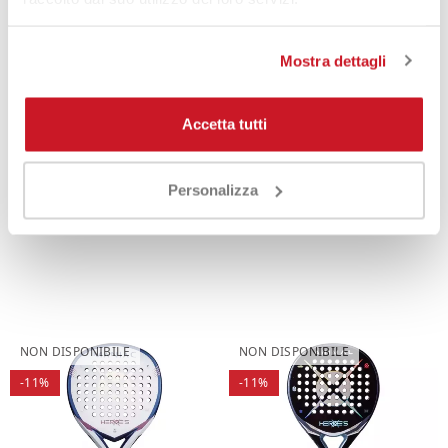
-17%
-17%
Mostra dettagli
Accetta tutti
Personalizza
Heroe's Padel Taurus 2026
Heroe's Padel Animal 2026
294,90 €
244,90 €
264,90 €
219,90 €
NON DISPONIBILE
NON DISPONIBILE
-11%
-11%