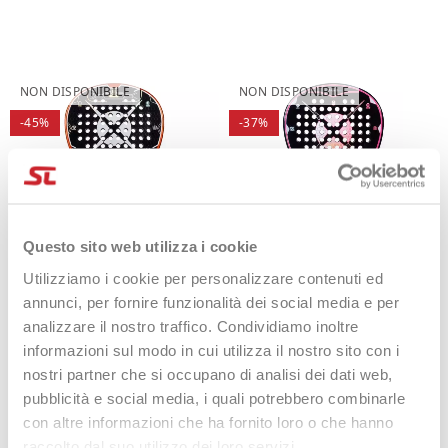
NON DISPONIBILE
NON DISPONIBILE
-45%
-37%
Questo sito web utilizza i cookie
Utilizziamo i cookie per personalizzare contenuti ed
Heroe's Padel Azteca 2025
Heroe's Padel Predator Power
annunci, per fornire funzionalità dei social media e per
2025
325,00 €
180,00 €
analizzare il nostro traffico. Condividiamo inoltre
315,00 €
199,90 €
informazioni sul modo in cui utilizza il nostro sito con i
EXTRA 10% ON
nostri partner che si occupano di analisi dei dati web,
CHECKOUT
pubblicità e social media, i quali potrebbero combinarle
con altre informazioni che ha fornito loro o che hanno
NON DISPONIBILE
raccolto dal suo utilizzo dei loro servizi.
NON DISPONIBILE