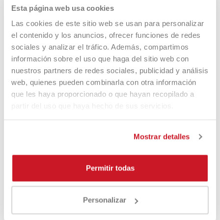
Esta página web usa cookies
Las cookies de este sitio web se usan para personalizar
Product Same Category
el contenido y los anuncios, ofrecer funciones de redes
sociales y analizar el tráfico. Además, compartimos
información sobre el uso que haga del sitio web con
nuestros partners de redes sociales, publicidad y análisis
-8%
-24%
web, quienes pueden combinarla con otra información
que les haya proporcionado o que hayan recopilado a
partir del uso que haya hecho de sus servicios.
Mostrar detalles
Permitir todas
Personalizar
Quicksand Bag Compact
Heroe's Bolsa Thunder Futura
Multicolor
2025