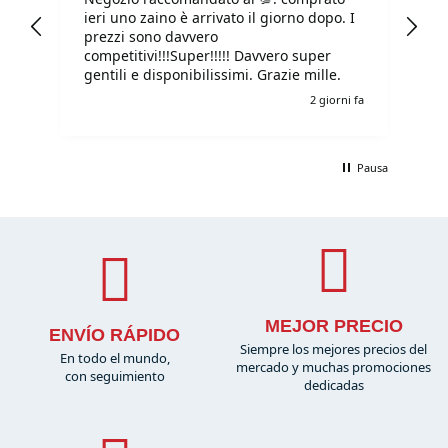
ieri uno zaino è arrivato il giorno dopo. I
tu
prezzi sono davvero
competitivi!!!Super!!!!! Davvero super
gentili e disponibilissimi. Grazie mille.
o fa
2 giorni fa
Pausa
MEJOR PRECIO
ENVÍO RÁPIDO
Siempre los mejores precios del
En todo el mundo,
mercado y muchas promociones
con seguimiento
dedicadas