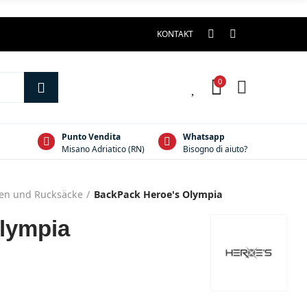
KONTAKT
0
0
Punto Vendita
Whatsapp
Misano Adriatico (RN)
Bisogno di aiuto?
hen und Rucksäcke
BackPack Heroe's Olympia
lympia