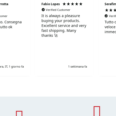
rrotta
Fabio Lopes
Serafim
Verified Customer
It is always a pleasure
stomer
Veri
buying your products.
to. Consegna
Tutto 
Excellent service and very
tutto ok
veloce
fast shipping. Many
immed
thanks 🚀
ra, IT, 1 giorno fa
1 settimana fa