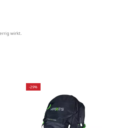
rrig wirkt.
-29%
-8%