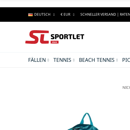
DEUTSCH
€ EUR
SCHNELLER VERSAND | RAT
FÄLLEN
TENNIS
BEACH TENNIS
PI
NIC