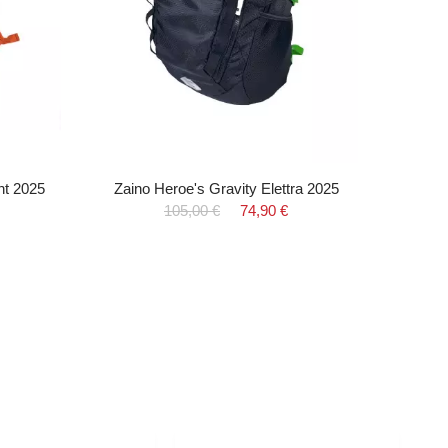
nt 2025
Zaino Heroe's Gravity Elettra 2025
Quick
105,00 €
74,90 €