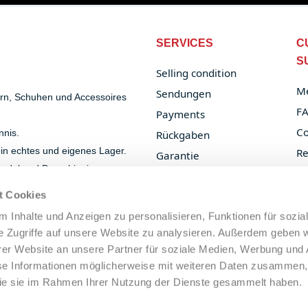
SERVICES
C
S
Selling condition
Me
Sendungen
ern, Schuhen und Accessoires
F
Payments
Co
nnis.
Rückgaben
 ein echtes und eigenes Lager.
Re
Garantie
handel und Dropshipping.
Or
B2B Services
t Cookies
Privacy Policy
 Inhalte und Anzeigen zu personalisieren, Funktionen für sozia
Cookie Policy
e Zugriffe auf unsere Website zu analysieren. Außerdem geben w
Legal Notice
er Website an unsere Partner für soziale Medien, Werbung und 
se Informationen möglicherweise mit weiteren Daten zusammen, 
 die sie im Rahmen Ihrer Nutzung der Dienste gesammelt haben.