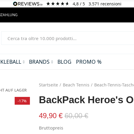
4,8
/ 5
3.571
recensioni
ENZAHLUNG
CKLEBALL
BRANDS
BLOG
PROMO %
Startseite
Beach Tennis
Beach-Tennis-Tasc
HT AUF LAGER
BackPack Heroe's O
-17%
49,90 €
60,00 €
Bruttopreis