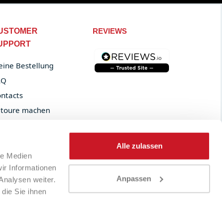
USTOMER
REVIEWS
UPPORT
ine Bestellung
AQ
ntacts
toure machen
der tracking
Alle zulassen
le Medien
ir Informationen
Anpassen
Analysen weiter.
die Sie ihnen