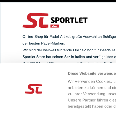
Online-Shop für Padel-Artikel, große Auswahl an Schläg
der besten Padel-Marken.
Wir sind der weltweit führende Online-Shop für Beach-Te
Sportlet Store hat seinen Sitz in Italien und verfügt über
Seit 2013 beschäftigen wir uns mit Direktvertrieb, Groß
Diese Webseite verwende
SUPPORT
PAYMENT METHOD
Wir verwenden Cookies, um
Whatsapp
anbieten zu können und di
+39 393.8284629
zu Ihrer Verwendung unser
info@sportlet.store
Unsere Partner führen die
bereitgestellt haben oder
-
Cookie preference
Cookie Declaration