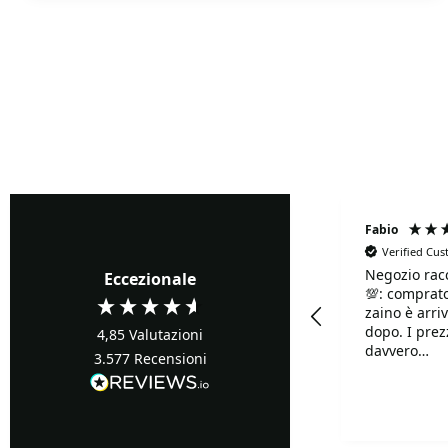
Fabrizio Ghione
Fabio
Verified Cu
Negozio rac
Verified Customer
Eccezionale
💯: comprato
Precisi ...buoni prezzi
zaino è arriv
dopo. I prezzi sono
4,85
Valutazioni
davvero
3.577
Recensioni
competitivi!!
Davvero supe
Turin, IT, 1 giorno fa
disponibilis
mille.