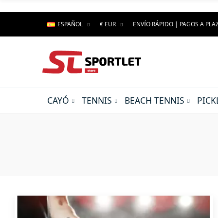
ESPAÑOL
€ EUR
ENVÍO RÁPIDO | PAGOS A PLA
CAYÓ
TENNIS
BEACH TENNIS
PICK