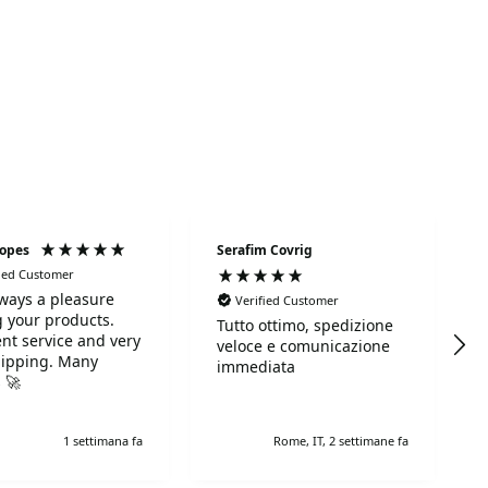
Lopes
Serafim Covrig
fied Customer
always a pleasure
Verified Customer
 your products.
Tutto ottimo, spedizione
ent service and very
veloce e comunicazione
hipping. Many
immediata
 🚀
1 settimana fa
Rome, IT, 2 settimane fa