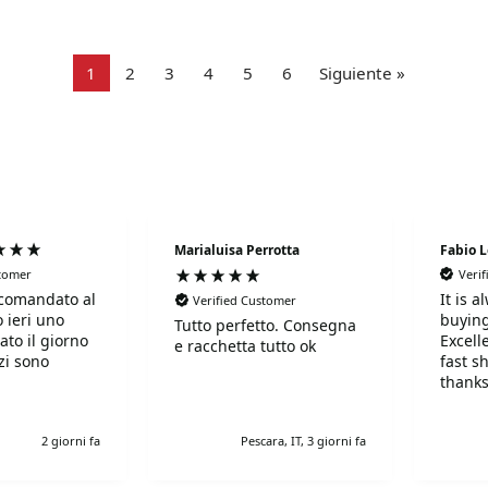
1
2
3
4
5
6
Siguiente »
Marialuisa Perrotta
Fabio 
stomer
Veri
comandato al
It is 
Verified Customer
 ieri uno
buying
Tutto perfetto. Consegna
ato il giorno
Excell
e racchetta tutto ok
fast s
thanks
!Super!!!!!
r gentili e
2 giorni fa
Pescara, IT, 3 giorni fa
simi. Grazie