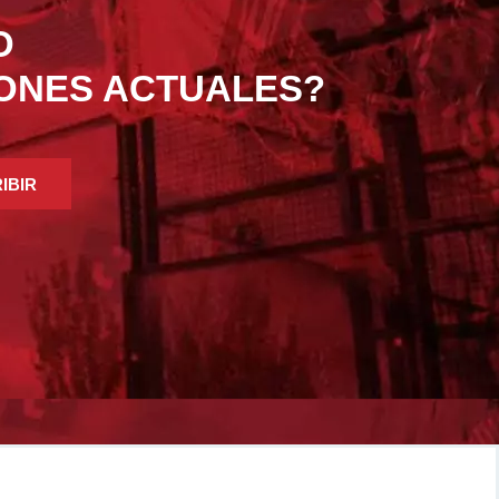
O
IONES ACTUALES?
IBIR