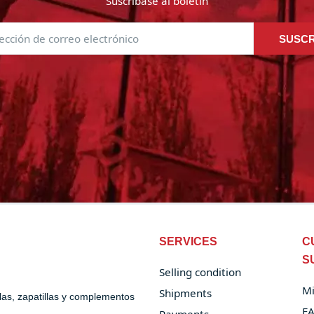
Suscríbase al boletín
SUSCR
SERVICES
C
S
Selling condition
Mi
Shipments
alas, zapatillas y complementos
F