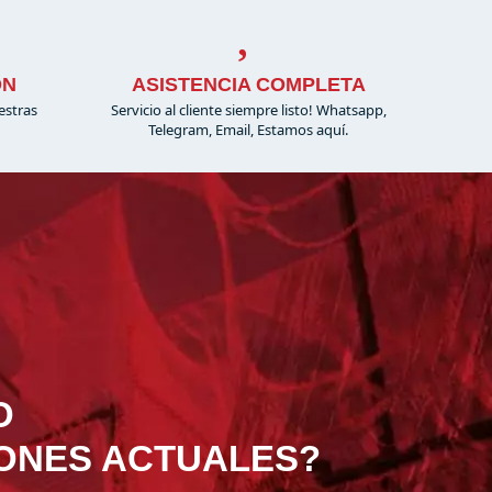
ÓN
ASISTENCIA COMPLETA
estras
Servicio al cliente siempre listo! Whatsapp,
Telegram, Email, Estamos aquí.
O
IONES ACTUALES?