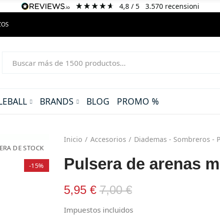
4,8
/ 5
3.570
recensioni
ZOS
LEBALL
BRANDS
BLOG
PROMO %
Inicio
Accesorios
Diademas - Sombreros - 
ERA DE STOCK
Pulsera de arenas m
-15%
5,95 €
7,00 €
Impuestos incluidos