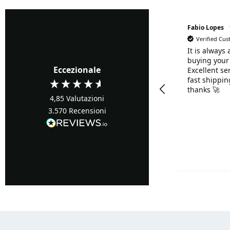
Marialuisa Perrotta
Fabio Lopes
Verified Cu
It is always
Verified Customer
buying your
Tutto perfetto. Consegna
Eccezionale
Excellent se
e racchetta tutto ok
fast shippi
thanks 🚀
4,85
Valutazioni
3.570
Recensioni
Pescara, IT, 20 ore fa