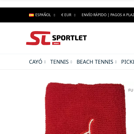
ESPAÑOL
€ EUR
ENVÍO RÁPIDO | PAGOS A PLA
CAYÓ
TENNIS
BEACH TENNIS
PICK
FU