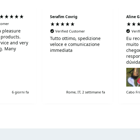
Serafim Covrig
Aline G
stomer
 a pleasure
Verified Customer
Veri
 products.
Tutto ottimo, spedizione
Eu rec
rvice and very
veloce e comunicazione
muito
ng. Many
immediata
chegou
respo
dúvida
recom
6 giorni fa
Rome, IT, 2 settimane fa
Cabo Fri