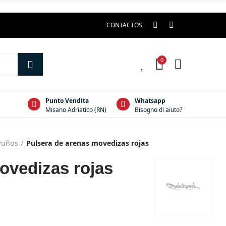
CONTACTOS
0
0
Punto Vendita
Whatsapp
Misano Adriatico (RN)
Bisogno di aiuto?
Puños
Pulsera de arenas movedizas rojas
ovedizas rojas