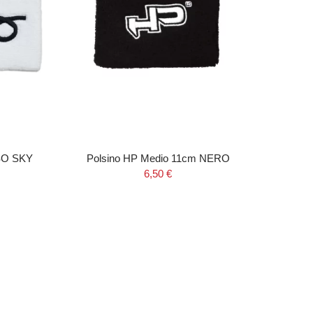
SO SKY
Polsino HP Medio 11cm NERO
C
A
6,50 €