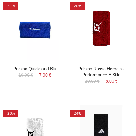
-21%
-20%
Polsino Quicksand Blu
Polsino Rosso Heroe's -
Performance E Stile
10,00 €
7,90 €
10,00 €
8,00 €
-20%
-24%