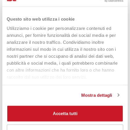
Cappellino Varlion GORRA
Adidas Cappello Climacool
Questo sito web utilizza i cookie
AMBASSADORS NEGRA
20,00 €
16,90 €
Utilizziamo i cookie per personalizzare contenuti ed
23,65 €
annunci, per fornire funzionalità dei social media e per
analizzare il nostro traffico. Condividiamo inoltre
informazioni sul modo in cui utilizza il nostro sito con i
nostri partner che si occupano di analisi dei dati web,
-10%
pubblicità e social media, i quali potrebbero combinarle
con altre informazioni che ha fornito loro o che hanno
raccolto dal suo utilizzo dei loro servizi.
Mostra dettagli
Accetta tutti
Adidas Visor Cappello
Cappellino Adidas Black Badge
Climacool
Of Sport