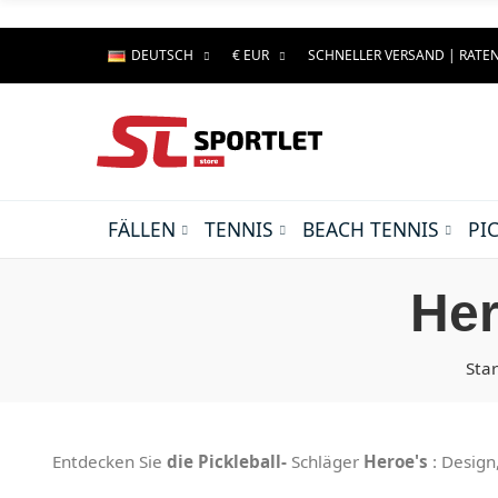
DEUTSCH
€ EUR
SCHNELLER VERSAND | RAT
FÄLLEN
TENNIS
BEACH TENNIS
PI
Her
Star
Entdecken Sie
die Pickleball-
Schläger
Heroe's
: Design