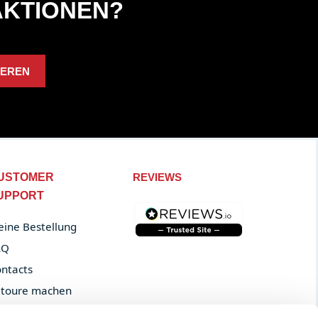
AKTIONEN?
IEREN
USTOMER
REVIEWS
UPPORT
ine Bestellung
AQ
ntacts
toure machen
der tracking