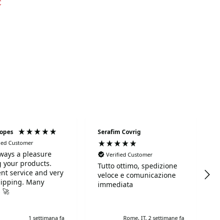
€
Lopes
Serafim Covrig
fied Customer
always a pleasure
Verified Customer
 your products.
Tutto ottimo, spedizione
ent service and very
veloce e comunicazione
hipping. Many
immediata
 🚀
1 settimana fa
Rome, IT, 2 settimane fa