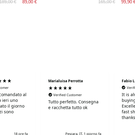
189,00 €
89,00 €
165,00 €
99,90 
Marialuisa Perrotta
Fabio 
stomer
Veri
comandato al
It is 
Verified Customer
 ieri uno
buying
Tutto perfetto. Consegna
ato il giorno
Excell
e racchetta tutto ok
fast s
thanks
!Super!!!!!
r gentili e
18 ore fa
Pescara, IT, 1 giorno fa
simi. Grazie