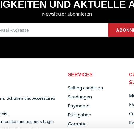
IGKEITEN UND AKTUELLE 
Newsletter abonnieren
ABONN
SERVICES
C
S
Selling condition
Me
Sendungen
ern, Schuhen und Accessoires
F
Payments
Co
nnis.
Rückgaben
 ein echtes und eigenes Lager.
Re
Garantie
handel und Dropshipping.
Or
B2B Services