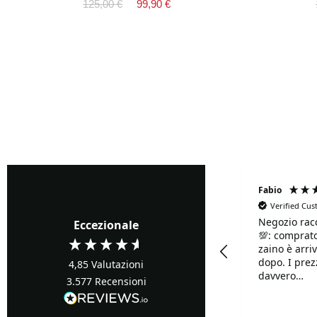
125,00 €
99,90 €
Fabrizio Ghione
Fabio
Verified Cu
Negozio rac
Verified Customer
Eccezionale
💯: comprato
Precisi ...buoni prezzi
zaino è arriv
dopo. I prezzi sono
4,85
Valutazioni
davvero
3.577
Recensioni
competitivi!!
Davvero supe
Turin, IT, 8 ore fa
disponibilis