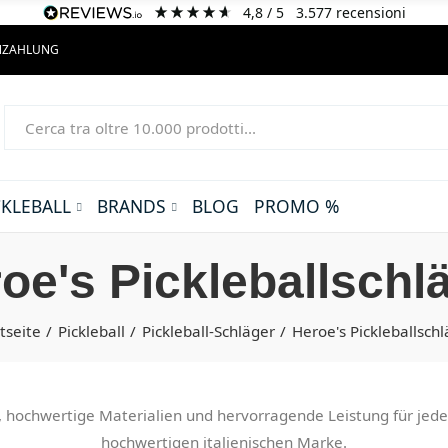
4,8
/ 5
3.577
recensioni
ENZAHLUNG
CKLEBALL
BRANDS
BLOG
PROMO %
oe's Pickleballschl
tseite
Pickleball
Pickleball-Schläger
Heroe's Pickleballsch
, hochwertige Materialien und hervorragende Leistung für jedes 
hochwertigen italienischen Marke.