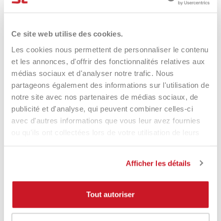
Heroe's Pickleball Technical
2026
Ce site web utilise des cookies.
165,00 €
99,90 €
Les cookies nous permettent de personnaliser le contenu
et les annonces, d'offrir des fonctionnalités relatives aux
médias sociaux et d'analyser notre trafic. Nous
partageons également des informations sur l'utilisation de
notre site avec nos partenaires de médias sociaux, de
publicité et d'analyse, qui peuvent combiner celles-ci
avec d'autres informations que vous leur avez fournies
Eccezionale
ou qu'ils ont collectées lors de votre utilisation de leurs
services.
4,85
Valutazioni
3.577
Recensioni
Afficher les détails
Tout autoriser