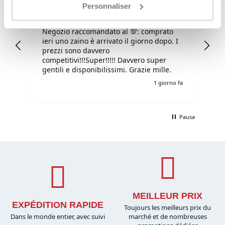
Personnaliser
Fabio
Ma
Verified Customer
Negozio raccomandato al 💯: comprato
Tu
ieri uno zaino è arrivato il giorno dopo. I
tu
prezzi sono davvero
competitivi!!!Super!!!!! Davvero super
gentili e disponibilissimi. Grazie mille.
o fa
1 giorno fa
Pausa
MEILLEUR PRIX
EXPÉDITION RAPIDE
Toujours les meilleurs prix du
Dans le monde entier, avec suivi
marché et de nombreuses