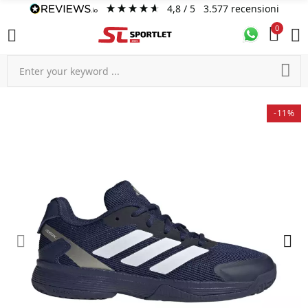
4,8
/ 5
3.577
recensioni
0
-11%