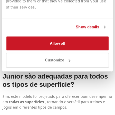
provided to them or that they’ve collected from your use
calçado projetado para oferecer aos jovens o equilíbrio ideal
of their services.
entre
leveza, suporte e durabilidade
. A combinação de um
cabedal resistente, amortecimento responsivo e solado
Adiwear torna este modelo a solução ideal para quem quer
evoluir no campo com um calçado confortável e de alto
Show details
desempenho.
Perguntas frequentes -
Allow all
adidas Ubersonic Júnior
Customize
As chuteiras adidas Ubersonic
Junior são adequadas para todos
os tipos de superfície?
Sim, este modelo foi projetado para oferecer bom desempenho
em
todas as superfícies
, tornando-o versátil para treinos e
jogos em diferentes tipos de campos.