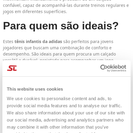
confiável, capaz de acompanhá-las durante treinos regulares e
jogos em diferentes superfícies.
Para quem são ideais?
Estes
tênis infantis da adidas
são perfeitos para jovens
jogadores que buscam uma combinação de conforto e
desempenho. São ideais para quem procura um calçado
versátil e durável, projetado para acompanhar um jogo
dinâmico, com mudanças rápidas de direção e movimentos
ágeis em qualquer tipo de quadra.
Por que escolher o
This website uses cookies
adidas Ubersonic
We use cookies to personalise content and ads, to
provide social media features and to analyse our traffic.
Junior?
We also share information about your use of our site with
our social media, advertising and analytics partners who
may combine it with other information that you’ve
Escolher a
adidas Ubersonic Junior
significa escolher um