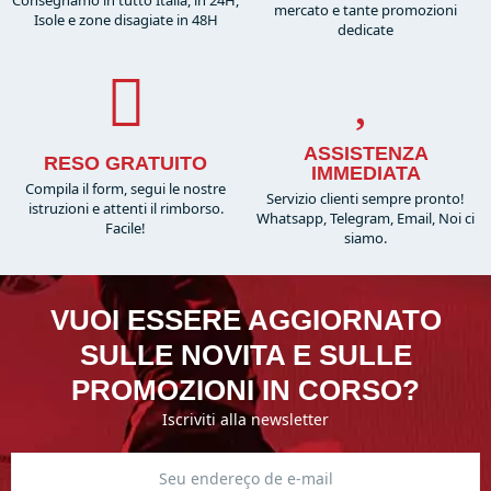
Consegnamo in tutto Italia, in 24H,
mercato e tante promozioni
Isole e zone disagiate in 48H
dedicate
ASSISTENZA
RESO GRATUITO
IMMEDIATA
Compila il form, segui le nostre
Servizio clienti sempre pronto!
istruzioni e attenti il rimborso.
Whatsapp, Telegram, Email, Noi ci
Facile!
siamo.
VUOI ESSERE AGGIORNATO
SULLE NOVITA E SULLE
PROMOZIONI IN CORSO?
Iscriviti alla newsletter