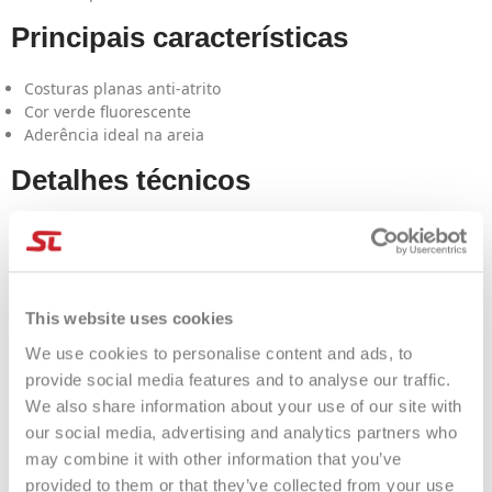
Principais características
Costuras planas anti-atrito
Cor verde fluorescente
Aderência ideal na areia
Detalhes técnicos
Confeccionadas em neoprene de alta qualidade com costuras
reforçadas em contraste. O design de cano alto impede a
entrada de areia, mantendo seus pés protegidos e secos.
Cuidados com o produto
This website uses cookies
We use cookies to personalise content and ads, to
Após cada utilização, enxágue com água doce para remover
provide social media features and to analyse our traffic.
resíduos de sal e areia; seque à sombra, longe de fontes de
We also share information about your use of our site with
calor.
our social media, advertising and analytics partners who
may combine it with other information that you’ve
Perguntas frequentes
provided to them or that they’ve collected from your use