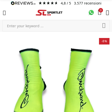
4,8
/ 5
3.577
recensioni
0
-8%