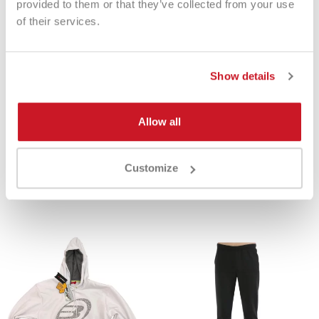
provided to them or that they’ve collected from your use
Perguntas frequentes
of their services.
O agasalho é adequado para jogar?
É ideal para aquecimento
e durante os intervalos para manter os músculos aquecidos.
Show details
DETALHES DO PRODUTO
Allow all
Customize
Product Same Category