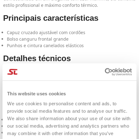
estilo profissional e máximo conforto térmico.
Principais características
Capuz cruzado ajustável com cordões
Bolso canguru frontal grande
Punhos e cintura canelados elásticos
Detalhes técnicos
Fabricado com a tecnologia
Quigalflex
, oferece elasticidade
superior e respirabilidade constante. O tecido sintético técnico
é ideal para manter a temperatura corporal durante o
aquecimento ou no uso diário de atividades esportivas.
This website uses cookies
Cuidados com o produto
We use cookies to personalise content and ads, to
provide social media features and to analyse our traffic.
We also share information about your use of our site with
Lavar em água fria (máx. 30°C)
our social media, advertising and analytics partners who
Não use água sanitária.
Secar à sombra
may combine it with other information that you’ve